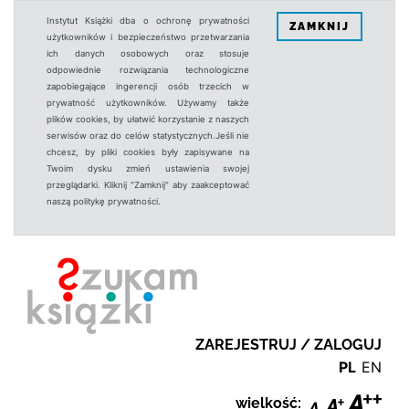
Instytut Książki dba o ochronę prywatności
ZAMKNIJ
użytkowników i bezpieczeństwo przetwarzania
ich danych osobowych oraz stosuje
odpowiednie rozwiązania technologiczne
zapobiegające ingerencji osób trzecich w
prywatność użytkowników. Używamy także
plików cookies, by ułatwić korzystanie z naszych
serwisów oraz do celów statystycznych.Jeśli nie
chcesz, by pliki cookies były zapisywane na
Twoim dysku zmień ustawienia swojej
przeglądarki. Kliknij "Zamknij" aby zaakceptować
naszą politykę prywatności.
ZAREJESTRUJ / ZALOGUJ
PL
EN
wielkość: