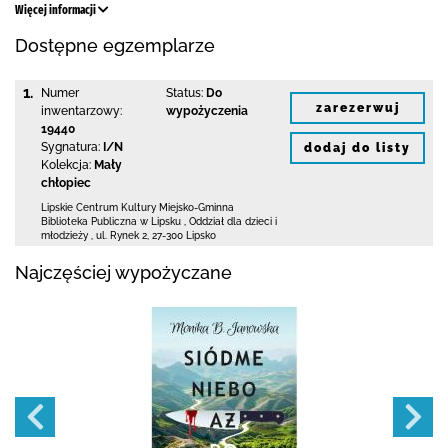
Więcej informacji
Dostępne egzemplarze
1.
Numer
Status:
Do
zarezerwuj
inwentarzowy:
wypożyczenia
19440
Sygnatura:
I/N
dodaj do listy
Kolekcja:
Mały
chłopiec
Lipskie Centrum Kultury Miejsko-Gminna
Biblioteka
Publiczna w Lipsku
,
Oddział dla dzieci i
młodzieży ,
ul. Rynek 2
,
27-300 Lipsko
Najczęściej wypożyczane