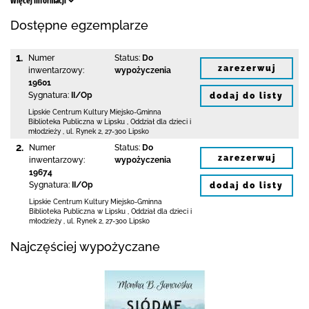
Więcej informacji
Dostępne egzemplarze
1.
Numer
Status:
Do
zarezerwuj
inwentarzowy:
wypożyczenia
19601
Sygnatura:
II/Op
dodaj do listy
Lipskie Centrum Kultury Miejsko-Gminna
Biblioteka
Publiczna w Lipsku
,
Oddział dla dzieci i
młodzieży ,
ul. Rynek 2
,
27-300 Lipsko
2.
Numer
Status:
Do
zarezerwuj
inwentarzowy:
wypożyczenia
19674
Sygnatura:
II/Op
dodaj do listy
Lipskie Centrum Kultury Miejsko-Gminna
Biblioteka
Publiczna w Lipsku
,
Oddział dla dzieci i
młodzieży ,
ul. Rynek 2
,
27-300 Lipsko
Najczęściej wypożyczane