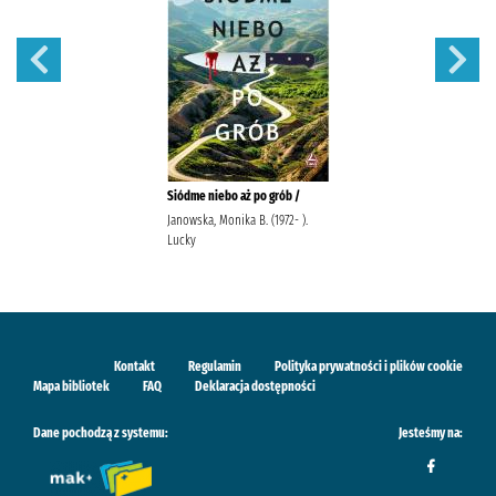
Siódme niebo aż po grób /
Janowska, Monika B. (1972- ).
Lucky
Kontakt
Regulamin
Polityka prywatności i plików cookie
Mapa bibliotek
FAQ
Deklaracja dostępności
Dane pochodzą z systemu:
Jesteśmy na: