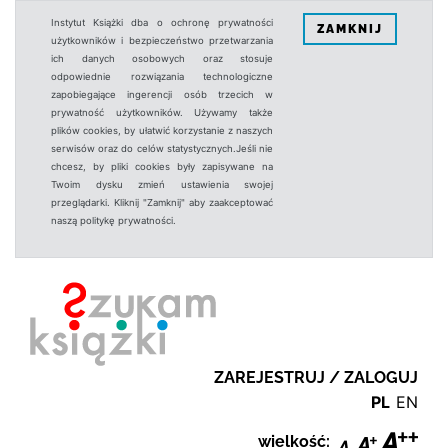
Instytut Książki dba o ochronę prywatności
ZAMKNIJ
użytkowników i bezpieczeństwo przetwarzania
ich danych osobowych oraz stosuje
odpowiednie rozwiązania technologiczne
zapobiegające ingerencji osób trzecich w
prywatność użytkowników. Używamy także
plików cookies, by ułatwić korzystanie z naszych
serwisów oraz do celów statystycznych.Jeśli nie
chcesz, by pliki cookies były zapisywane na
Twoim dysku zmień ustawienia swojej
przeglądarki. Kliknij "Zamknij" aby zaakceptować
naszą politykę prywatności.
ZAREJESTRUJ / ZALOGUJ
PL
EN
wielkość: