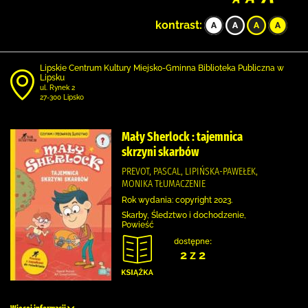
kontrast:
Lipskie Centrum Kultury Miejsko-Gminna Biblioteka Publiczna w
Lipsku
ul. Rynek 2
27-300 Lipsko
Mały Sherlock : tajemnica
skrzyni skarbów
PREVOT, PASCAL, LIPIŃSKA-PAWEŁEK,
MONIKA TŁUMACZENIE
Rok wydania: copyright 2023.
Skarby, Śledztwo i dochodzenie,
Powieść
dostępne:
2 z 2