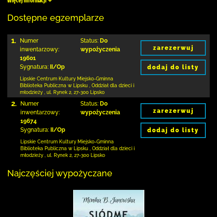
Więcej informacji
Dostępne egzemplarze
1.
Numer
Status:
Do
zarezerwuj
inwentarzowy:
wypożyczenia
19601
Sygnatura:
II/Op
dodaj do listy
Lipskie Centrum Kultury Miejsko-Gminna
Biblioteka
Publiczna w Lipsku
,
Oddział dla dzieci i
młodzieży ,
ul. Rynek 2
,
27-300 Lipsko
2.
Numer
Status:
Do
zarezerwuj
inwentarzowy:
wypożyczenia
19674
Sygnatura:
II/Op
dodaj do listy
Lipskie Centrum Kultury Miejsko-Gminna
Biblioteka
Publiczna w Lipsku
,
Oddział dla dzieci i
młodzieży ,
ul. Rynek 2
,
27-300 Lipsko
Najczęściej wypożyczane