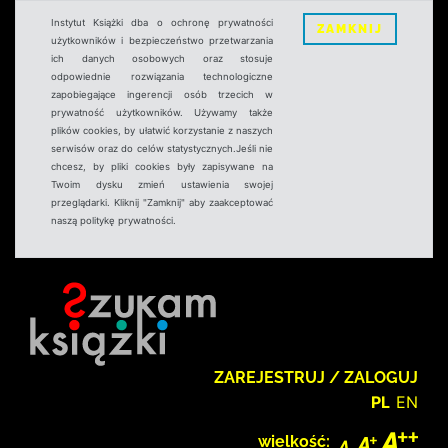
Instytut Książki dba o ochronę prywatności
ZAMKNIJ
użytkowników i bezpieczeństwo przetwarzania
ich danych osobowych oraz stosuje
odpowiednie rozwiązania technologiczne
zapobiegające ingerencji osób trzecich w
prywatność użytkowników. Używamy także
plików cookies, by ułatwić korzystanie z naszych
serwisów oraz do celów statystycznych.Jeśli nie
chcesz, by pliki cookies były zapisywane na
Twoim dysku zmień ustawienia swojej
przeglądarki. Kliknij "Zamknij" aby zaakceptować
naszą politykę prywatności.
ZAREJESTRUJ / ZALOGUJ
PL
EN
wielkość: