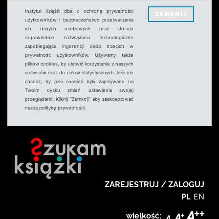
Instytut Książki dba o ochronę prywatności
ZAMKNIJ
użytkowników i bezpieczeństwo przetwarzania
ich danych osobowych oraz stosuje
odpowiednie rozwiązania technologiczne
zapobiegające ingerencji osób trzecich w
prywatność użytkowników. Używamy także
plików cookies, by ułatwić korzystanie z naszych
serwisów oraz do celów statystycznych.Jeśli nie
chcesz, by pliki cookies były zapisywane na
Twoim dysku zmień ustawienia swojej
przeglądarki. Kliknij "Zamknij" aby zaakceptować
naszą politykę prywatności.
ZAREJESTRUJ / ZALOGUJ
PL
EN
wielkość: