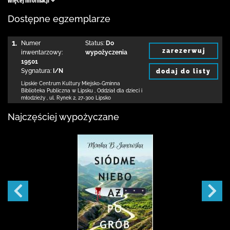
Więcej informacji
Dostępne egzemplarze
1.
Numer
Status:
Do
zarezerwuj
inwentarzowy:
wypożyczenia
19501
Sygnatura:
I/N
dodaj do listy
Lipskie Centrum Kultury Miejsko-Gminna
Biblioteka
Publiczna w Lipsku
,
Oddział dla dzieci i
młodzieży ,
ul. Rynek 2
,
27-300 Lipsko
Najczęściej wypożyczane