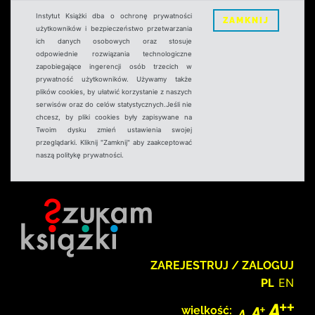
Instytut Książki dba o ochronę prywatności
ZAMKNIJ
użytkowników i bezpieczeństwo przetwarzania
ich danych osobowych oraz stosuje
odpowiednie rozwiązania technologiczne
zapobiegające ingerencji osób trzecich w
prywatność użytkowników. Używamy także
plików cookies, by ułatwić korzystanie z naszych
serwisów oraz do celów statystycznych.Jeśli nie
chcesz, by pliki cookies były zapisywane na
Twoim dysku zmień ustawienia swojej
przeglądarki. Kliknij "Zamknij" aby zaakceptować
naszą politykę prywatności.
ZAREJESTRUJ / ZALOGUJ
PL
EN
wielkość: