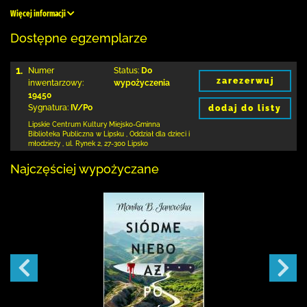
Więcej informacji
Dostępne egzemplarze
1.
Numer
Status:
Do
zarezerwuj
inwentarzowy:
wypożyczenia
19450
Sygnatura:
IV/Po
dodaj do listy
Lipskie Centrum Kultury Miejsko-Gminna
Biblioteka
Publiczna w Lipsku
,
Oddział dla dzieci i
młodzieży ,
ul. Rynek 2
,
27-300 Lipsko
Najczęściej wypożyczane