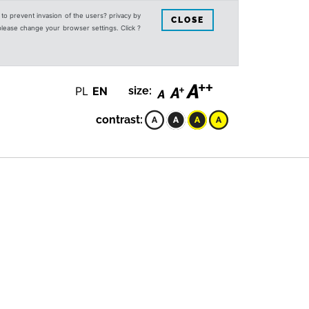
s to prevent invasion of the users? privacy by
CLOSE
 please change your browser settings. Click ?
PL
EN
size:
contrast: