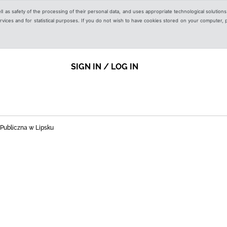
ell as safety of the processing of their personal data, and uses appropriate technological solution
 services and for statistical purposes. If you do not wish to have cookies stored on your computer,
SIGN IN / LOG IN
 Publiczna w Lipsku