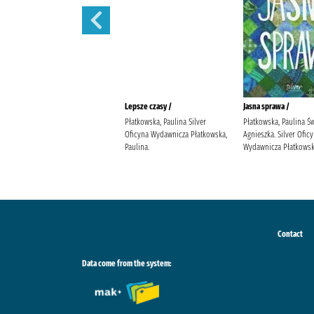
Bądź dobrej myśli /
Lepsze czasy /
Jasna sprawa /
Płatkowska, Paulina Bello, Beata.
Płatkowska, Paulina Silver
Płatkowska, Paulina Ś
Silver Oficyna Wydawnicza
Oficyna Wydawnicza Płatkowska,
Agnieszka. Silver Ofic
Płatkowska, Paulina.
Paulina.
Wydawnicza Płatkowska
Contact
Data come from the system: