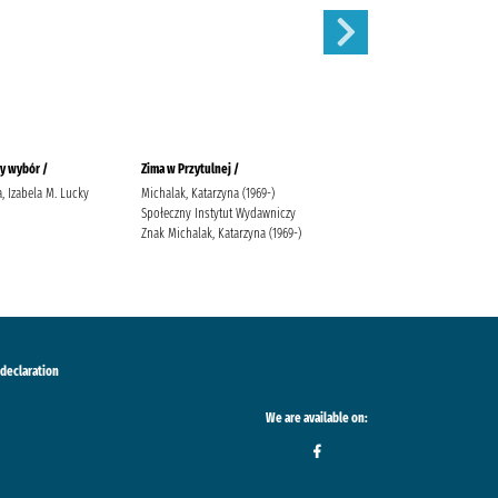
y wybór /
Zima w Przytulnej /
Siła zemsty /
, Izabela M. Lucky
Michalak, Katarzyna (1969-)
Lingas-Łoniewska, Agnieszka
Społeczny Instytut Wydawniczy
Wydawnictwo JakBook Lingas-
Znak Michalak, Katarzyna (1969-)
Łoniewska, Agnieszka
Szafrańska, Anna (1990-)
 declaration
We are available on: