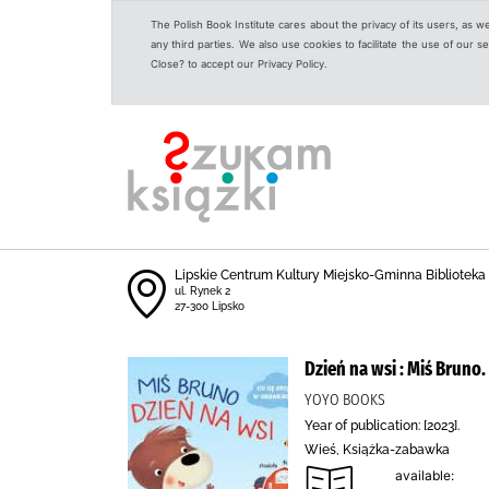
The Polish Book Institute cares about the privacy of its users, as w
any third parties. We also use cookies to facilitate the use of our
Close? to accept our Privacy Policy.
Lipskie Centrum Kultury Miejsko-Gminna Biblioteka
ul. Rynek 2
27-300 Lipsko
Dzień na wsi : Miś Bruno.
YOYO BOOKS
Year of publication: [2023].
Wieś, Książka-zabawka
available: