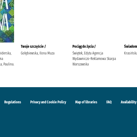
Twoje szczęście /
Pociąg do życia /
Świadom
widerska,
Gołębiewska, Ilona Muza
Świętek, Edyta Agencja
Krasińska
yna
Wydawniczo-Reklamowa Skarpa
, Paulina.
Warszawska
Regulations
Privacy and Cookie Policy
Map of libraries
FAQ
Availability