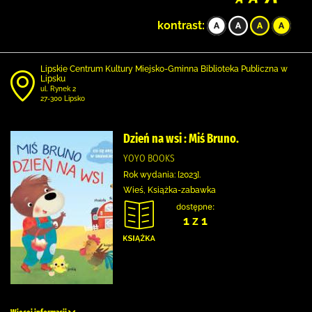
kontrast:
Lipskie Centrum Kultury Miejsko-Gminna Biblioteka Publiczna w
Lipsku
ul. Rynek 2
27-300 Lipsko
Dzień na wsi : Miś Bruno.
YOYO BOOKS
Rok wydania: [2023].
Wieś, Książka-zabawka
dostępne:
1 z 1