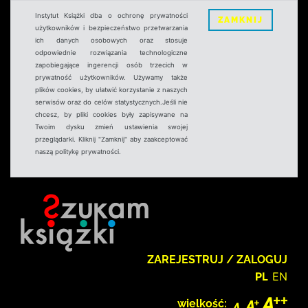
Instytut Książki dba o ochronę prywatności
ZAMKNIJ
użytkowników i bezpieczeństwo przetwarzania
ich danych osobowych oraz stosuje
odpowiednie rozwiązania technologiczne
zapobiegające ingerencji osób trzecich w
prywatność użytkowników. Używamy także
plików cookies, by ułatwić korzystanie z naszych
serwisów oraz do celów statystycznych.Jeśli nie
chcesz, by pliki cookies były zapisywane na
Twoim dysku zmień ustawienia swojej
przeglądarki. Kliknij "Zamknij" aby zaakceptować
naszą politykę prywatności.
ZAREJESTRUJ / ZALOGUJ
PL
EN
wielkość: