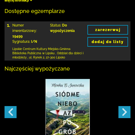
Więcej informacji
Dostępne egzemplarze
1.
Numer
Status:
Do
zarezerwuj
inwentarzowy:
wypożyczenia
19499
Sygnatura:
I/N
dodaj do listy
Lipskie Centrum Kultury Miejsko-Gminna
Biblioteka
Publiczna w Lipsku
,
Oddział dla dzieci i
młodzieży ,
ul. Rynek 2
,
27-300 Lipsko
Najczęściej wypożyczane