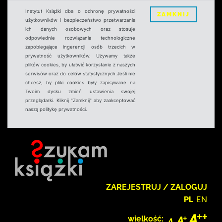
Instytut Książki dba o ochronę prywatności
ZAMKNIJ
użytkowników i bezpieczeństwo przetwarzania
ich danych osobowych oraz stosuje
odpowiednie rozwiązania technologiczne
zapobiegające ingerencji osób trzecich w
prywatność użytkowników. Używamy także
plików cookies, by ułatwić korzystanie z naszych
serwisów oraz do celów statystycznych.Jeśli nie
chcesz, by pliki cookies były zapisywane na
Twoim dysku zmień ustawienia swojej
przeglądarki. Kliknij "Zamknij" aby zaakceptować
naszą politykę prywatności.
ZAREJESTRUJ / ZALOGUJ
PL
EN
wielkość: