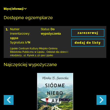
Więcej informacji
Dostępne egzemplarze
1.
Numer
Status:
Do
zarezerwuj
inwentarzowy:
wypożyczenia
19510
Sygnatura:
I/N
dodaj do listy
Lipskie Centrum Kultury Miejsko-Gminna
Biblioteka
Publiczna w Lipsku
,
Oddział dla dzieci i
młodzieży ,
ul. Rynek 2
,
27-300 Lipsko
Najczęściej wypożyczane