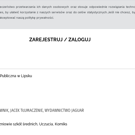
ieczeństwo przetwarzania ich danych osobowych oraz stosuje odpowiednie rozwiązania techno
, by ułatwić korzystanie z naszych serwisów oraz do celów statystycznych.Jeśli nie chcesz, by
aakceptować naszą politykę prywatności.
ZAREJESTRUJ / ZALOGUJ
 Publiczna w Lipsku
ŁAWNIK, JACEK TŁUMACZENIE, WYDAWNICTWO JAGUAR
czniowie szkół średnich, Uczucia, Komiks