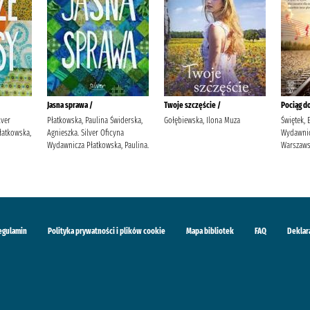
Jasna sprawa /
Twoje szczęście /
Pociąg do
lver
Płatkowska, Paulina Świderska,
Gołębiewska, Ilona Muza
Świętek, 
łatkowska,
Agnieszka. Silver Oficyna
Wydawni
Wydawnicza Płatkowska, Paulina.
Warszaw
egulamin
Polityka prywatności i plików cookie
Mapa bibliotek
FAQ
Deklar