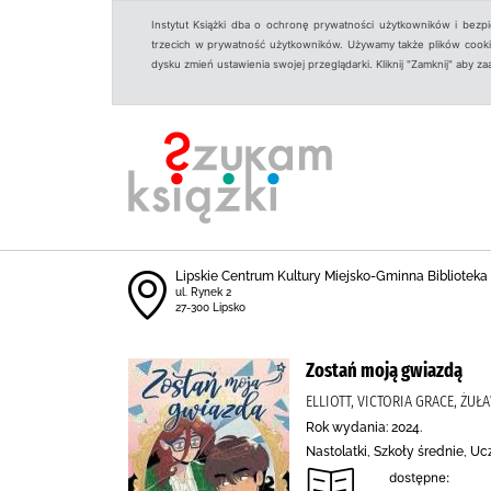
Instytut Książki dba o ochronę prywatności użytkowników i bezp
trzecich w prywatność użytkowników. Używamy także plików cookies
dysku zmień ustawienia swojej przeglądarki. Kliknij "Zamknij" aby z
Lipskie Centrum Kultury Miejsko-Gminna Biblioteka
ul. Rynek 2
27-300 Lipsko
Zostań moją gwiazdą
ELLIOTT, VICTORIA GRACE, ŻU
Rok wydania: 2024.
Nastolatki, Szkoły średnie, U
dostępne: