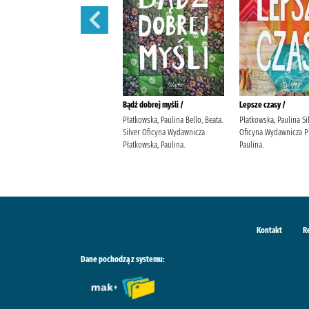
Nie mogę się doczekać... kiedy
Bądź dobrej myśli /
Lepsze czasy /
wreszcie pójdę do nieba /
Płatkowska, Paulina Bello, Beata.
Płatkowska, Paulina Si
Flagg, Fannie (1944- ) Gębicka-
Silver Oficyna Wydawnicza
Oficyna Wydawnicza P
Frąc, Maria Wydawnictwo
Płatkowska, Paulina.
Paulina.
Literackie
Kontakt
R
Dane pochodzą z systemu: