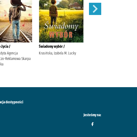
 życia /
Świadomy wybór /
Zima w Przytulnej /
Edyta Agencja
Krasińska, Izabela M. Lucky
Michalak, Katarzyna (1969-)
czo-Reklamowa Skarpa
Społeczny Instytut Wydawniczy
ska
Znak Michalak, Katarzyna (1969-)
acja dostępności
Jesteśmy na: