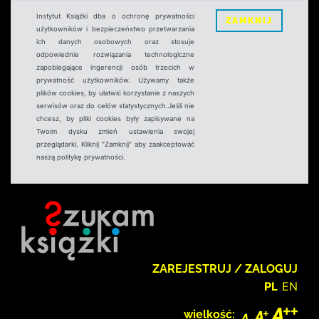
Instytut Książki dba o ochronę prywatności
ZAMKNIJ
użytkowników i bezpieczeństwo przetwarzania
ich danych osobowych oraz stosuje
odpowiednie rozwiązania technologiczne
zapobiegające ingerencji osób trzecich w
prywatność użytkowników. Używamy także
plików cookies, by ułatwić korzystanie z naszych
serwisów oraz do celów statystycznych.Jeśli nie
chcesz, by pliki cookies były zapisywane na
Twoim dysku zmień ustawienia swojej
przeglądarki. Kliknij "Zamknij" aby zaakceptować
naszą politykę prywatności.
ZAREJESTRUJ / ZALOGUJ
PL
EN
wielkość: