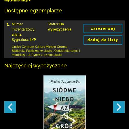
Więcej informacji
Dostępne egzemplarze
1.
Numer
Status:
Do
zarezerwuj
inwentarzowy:
wypożyczenia
19734
Sygnatura:
II/P
dodaj do listy
Lipskie Centrum Kultury Miejsko-Gminna
Biblioteka
Publiczna w Lipsku
,
Oddział dla dzieci i
młodzieży ,
ul. Rynek 2
,
27-300 Lipsko
Najczęściej wypożyczane