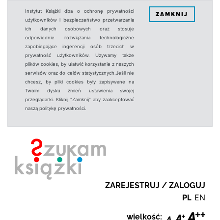
Instytut Książki dba o ochronę prywatności
ZAMKNIJ
użytkowników i bezpieczeństwo przetwarzania
ich danych osobowych oraz stosuje
odpowiednie rozwiązania technologiczne
zapobiegające ingerencji osób trzecich w
prywatność użytkowników. Używamy także
plików cookies, by ułatwić korzystanie z naszych
serwisów oraz do celów statystycznych.Jeśli nie
chcesz, by pliki cookies były zapisywane na
Twoim dysku zmień ustawienia swojej
przeglądarki. Kliknij "Zamknij" aby zaakceptować
naszą politykę prywatności.
ZAREJESTRUJ / ZALOGUJ
PL
EN
wielkość: