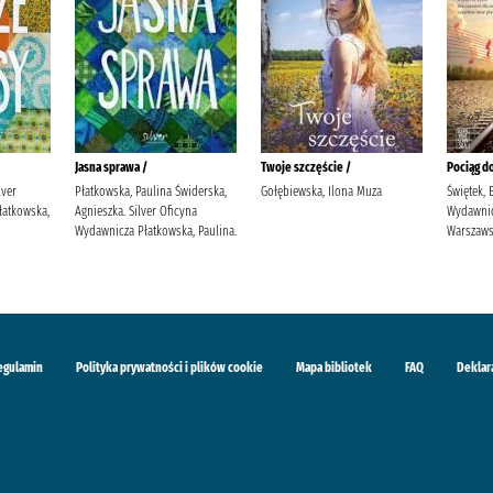
Jasna sprawa /
Twoje szczęście /
Pociąg do
lver
Płatkowska, Paulina Świderska,
Gołębiewska, Ilona Muza
Świętek, 
łatkowska,
Agnieszka. Silver Oficyna
Wydawni
Wydawnicza Płatkowska, Paulina.
Warszaw
egulamin
Polityka prywatności i plików cookie
Mapa bibliotek
FAQ
Deklar