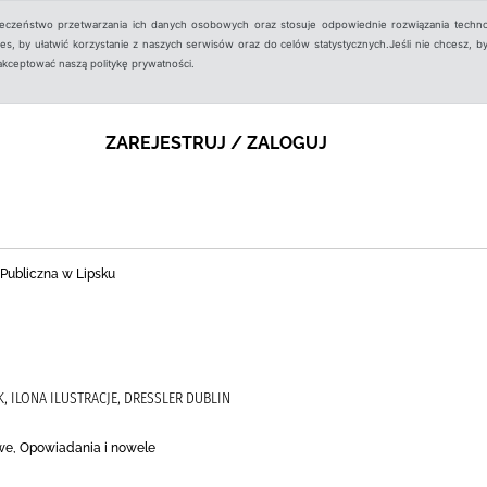
ieczeństwo przetwarzania ich danych osobowych oraz stosuje odpowiednie rozwiązania techno
, by ułatwić korzystanie z naszych serwisów oraz do celów statystycznych.Jeśli nie chcesz, by
aakceptować naszą politykę prywatności.
ZAREJESTRUJ / ZALOGUJ
 Publiczna w Lipsku
, ILONA ILUSTRACJE, DRESSLER DUBLIN
owe, Opowiadania i nowele