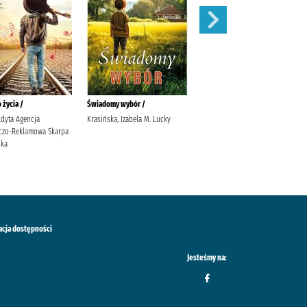
 życia /
Świadomy wybór /
Zima w Przytulnej /
Edyta Agencja
Krasińska, Izabela M. Lucky
Michalak, Katarzyna (1969-)
czo-Reklamowa Skarpa
Społeczny Instytut Wydawniczy
ska
Znak Michalak, Katarzyna (1969-)
acja dostępności
Jesteśmy na: