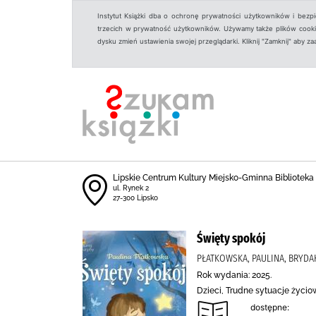
Instytut Książki dba o ochronę prywatności użytkowników i bezp
trzecich w prywatność użytkowników. Używamy także plików cookies
dysku zmień ustawienia swojej przeglądarki. Kliknij "Zamknij" aby z
Lipskie Centrum Kultury Miejsko-Gminna Biblioteka
ul. Rynek 2
27-300 Lipsko
Święty spokój
PŁATKOWSKA, PAULINA, BRYDAK
Rok wydania: 2025.
Dzieci, Trudne sytuacje życi
dostępne: