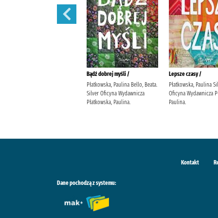
Nie mogę się doczekać... kiedy
Bądź dobrej myśli /
Lepsze czasy /
wreszcie pójdę do nieba /
Płatkowska, Paulina Bello, Beata.
Płatkowska, Paulina Si
Flagg, Fannie (1944- ) Gębicka-
Silver Oficyna Wydawnicza
Oficyna Wydawnicza P
Frąc, Maria Wydawnictwo
Płatkowska, Paulina.
Paulina.
Literackie
Kontakt
R
Dane pochodzą z systemu: