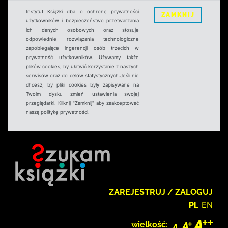
Instytut Książki dba o ochronę prywatności
ZAMKNIJ
użytkowników i bezpieczeństwo przetwarzania
ich danych osobowych oraz stosuje
odpowiednie rozwiązania technologiczne
zapobiegające ingerencji osób trzecich w
prywatność użytkowników. Używamy także
plików cookies, by ułatwić korzystanie z naszych
serwisów oraz do celów statystycznych.Jeśli nie
chcesz, by pliki cookies były zapisywane na
Twoim dysku zmień ustawienia swojej
przeglądarki. Kliknij "Zamknij" aby zaakceptować
naszą politykę prywatności.
ZAREJESTRUJ / ZALOGUJ
PL
EN
wielkość: