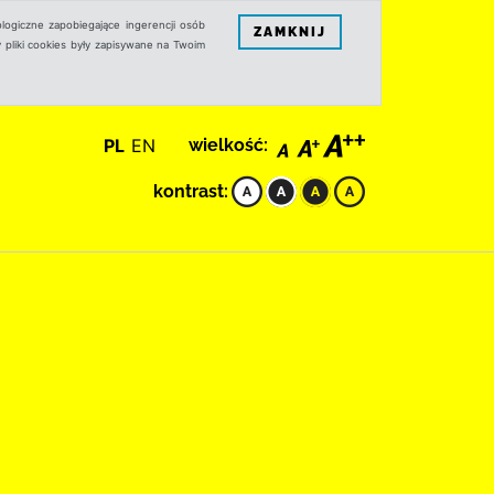
logiczne zapobiegające ingerencji osób
ZAMKNIJ
 pliki cookies były zapisywane na Twoim
PL
EN
wielkość:
kontrast: