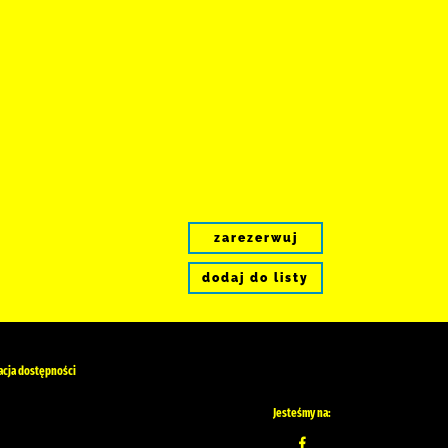
zarezerwuj
dodaj do listy
acja dostępności
Jesteśmy na: