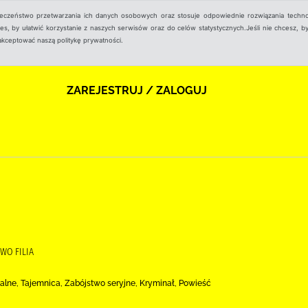
ieczeństwo przetwarzania ich danych osobowych oraz stosuje odpowiednie rozwiązania techno
, by ułatwić korzystanie z naszych serwisów oraz do celów statystycznych.Jeśli nie chcesz, by
aakceptować naszą politykę prywatności.
ZAREJESTRUJ / ZALOGUJ
WO FILIA
alne, Tajemnica, Zabójstwo seryjne, Kryminał, Powieść