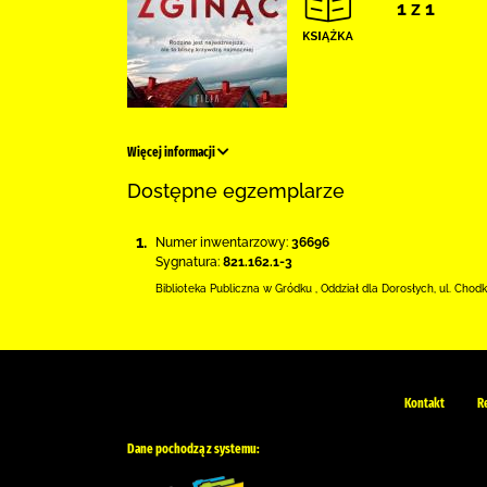
1 z 1
Więcej informacji
Dostępne egzemplarze
1.
Numer inwentarzowy:
36696
Sygnatura:
821.162.1-3
Biblioteka Publiczna w Gródku
,
Oddział dla Dorosłych,
ul. Chod
Kontakt
R
Dane pochodzą z systemu: