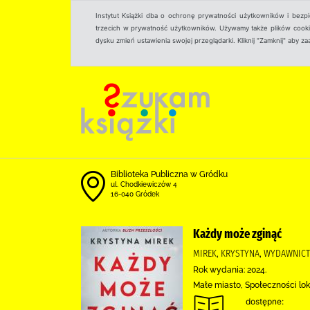
Instytut Książki dba o ochronę prywatności użytkowników i bezp
trzecich w prywatność użytkowników. Używamy także plików cookies
dysku zmień ustawienia swojej przeglądarki. Kliknij "Zamknij" aby z
Biblioteka Publiczna w Gródku
ul. Chodkiewiczów 4
16-040 Gródek
Każdy może zginąć
MIREK, KRYSTYNA, WYDAWNICT
Rok wydania: 2024.
Małe miasto, Społeczności lok
dostępne: