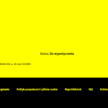
Status:
Do wypożyczenia
kiewiczów 4
,
16-040 Gródek
egulamin
Polityka prywatności i plików cookie
Mapa bibliotek
FAQ
Deklar