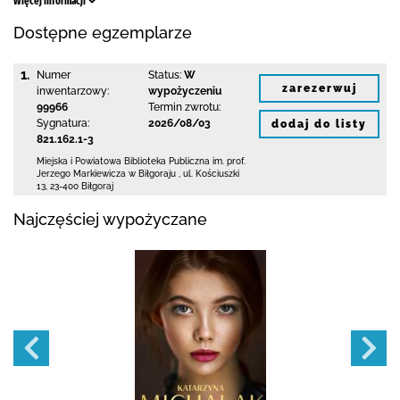
Więcej informacji
Dostępne egzemplarze
1.
Numer
Status:
W
zarezerwuj
inwentarzowy:
wypożyczeniu
99966
Termin zwrotu:
Sygnatura:
2026/08/03
dodaj do listy
821.162.1-3
Miejska i Powiatowa Biblioteka Publiczna
im. prof.
Jerzego Markiewicza w Biłgoraju
,
ul. Kościuszki
13
,
23-400 Biłgoraj
Najczęściej wypożyczane