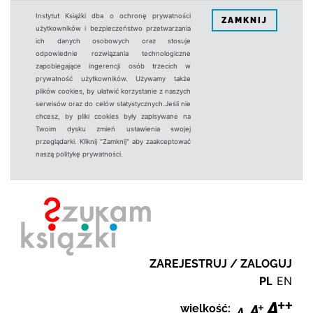
Instytut Książki dba o ochronę prywatności
ZAMKNIJ
użytkowników i bezpieczeństwo przetwarzania
ich danych osobowych oraz stosuje
odpowiednie rozwiązania technologiczne
zapobiegające ingerencji osób trzecich w
prywatność użytkowników. Używamy także
plików cookies, by ułatwić korzystanie z naszych
serwisów oraz do celów statystycznych.Jeśli nie
chcesz, by pliki cookies były zapisywane na
Twoim dysku zmień ustawienia swojej
przeglądarki. Kliknij "Zamknij" aby zaakceptować
naszą politykę prywatności.
ZAREJESTRUJ / ZALOGUJ
PL
EN
wielkość: