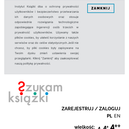
Instytut Książki dba o ochronę prywatności
ZAMKNIJ
użytkowników i bezpieczeństwo przetwarzania
ich danych osobowych oraz stosuje
odpowiednie rozwiązania technologiczne
zapobiegające ingerencji osób trzecich w
prywatność użytkowników. Używamy także
plików cookies, by ułatwić korzystanie z naszych
serwisów oraz do celów statystycznych.Jeśli nie
chcesz, by pliki cookies były zapisywane na
Twoim dysku zmień ustawienia swojej
przeglądarki. Kliknij "Zamknij" aby zaakceptować
naszą politykę prywatności.
ZAREJESTRUJ / ZALOGUJ
PL
EN
wielkość: