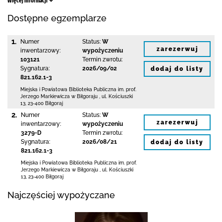
Więcej informacji
Dostępne egzemplarze
1.
Numer
Status:
W
zarezerwuj
inwentarzowy:
wypożyczeniu
103121
Termin zwrotu:
Sygnatura:
2026/09/02
dodaj do listy
821.162.1-3
Miejska i Powiatowa Biblioteka Publiczna
im. prof.
Jerzego Markiewicza w Biłgoraju
,
ul. Kościuszki
13
,
23-400 Biłgoraj
2.
Numer
Status:
W
zarezerwuj
inwentarzowy:
wypożyczeniu
3279-D
Termin zwrotu:
Sygnatura:
2026/08/21
dodaj do listy
821.162.1-3
Miejska i Powiatowa Biblioteka Publiczna
im. prof.
Jerzego Markiewicza w Biłgoraju
,
ul. Kościuszki
13
,
23-400 Biłgoraj
Najczęściej wypożyczane