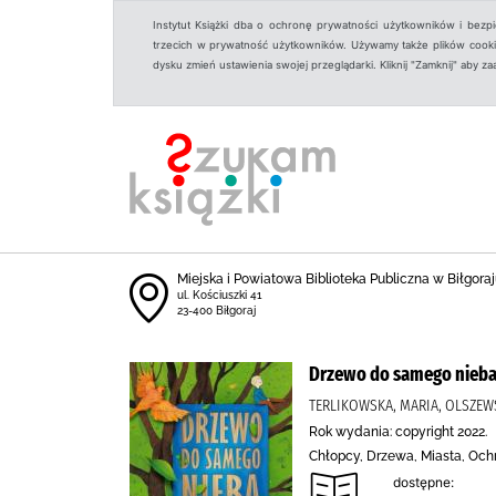
Instytut Książki dba o ochronę prywatności użytkowników i bezp
trzecich w prywatność użytkowników. Używamy także plików cookies
dysku zmień ustawienia swojej przeglądarki. Kliknij "Zamknij" aby z
Miejska i Powiatowa Biblioteka Publiczna w Biłgoraju
ul. Kościuszki 41
23-400 Biłgoraj
Drzewo do samego nieb
TERLIKOWSKA, MARIA, OLSZEW
Rok wydania: copyright 2022.
Chłopcy, Drzewa, Miasta, Och
dostępne: