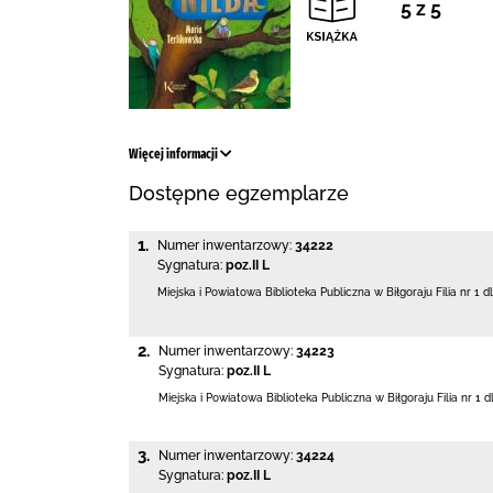
5 z 5
Więcej informacji
Dostępne egzemplarze
1.
Numer inwentarzowy:
34222
Sygnatura:
poz.II L
Miejska i Powiatowa Biblioteka Publiczna
w Biłgoraju Filia nr 1 d
2.
Numer inwentarzowy:
34223
Sygnatura:
poz.II L
Miejska i Powiatowa Biblioteka Publiczna
w Biłgoraju Filia nr 1 d
3.
Numer inwentarzowy:
34224
Sygnatura:
poz.II L