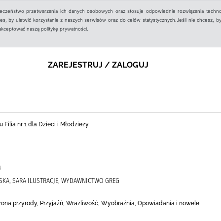
ieczeństwo przetwarzania ich danych osobowych oraz stosuje odpowiednie rozwiązania techno
, by ułatwić korzystanie z naszych serwisów oraz do celów statystycznych.Jeśli nie chcesz, by
aakceptować naszą politykę prywatności.
ZAREJESTRUJ / ZALOGUJ
 Filia nr 1 dla Dzieci i Młodzieży
a
SKA, SARA ILUSTRACJE, WYDAWNICTWO GREG
rona przyrody, Przyjaźń, Wrażliwość, Wyobraźnia, Opowiadania i nowele