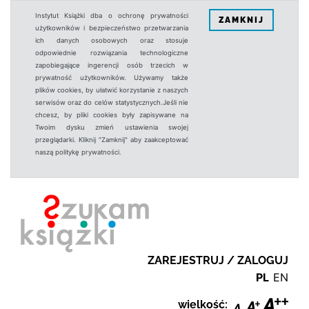
Instytut Książki dba o ochronę prywatności
ZAMKNIJ
użytkowników i bezpieczeństwo przetwarzania
ich danych osobowych oraz stosuje
odpowiednie rozwiązania technologiczne
zapobiegające ingerencji osób trzecich w
prywatność użytkowników. Używamy także
plików cookies, by ułatwić korzystanie z naszych
serwisów oraz do celów statystycznych.Jeśli nie
chcesz, by pliki cookies były zapisywane na
Twoim dysku zmień ustawienia swojej
przeglądarki. Kliknij "Zamknij" aby zaakceptować
naszą politykę prywatności.
ZAREJESTRUJ / ZALOGUJ
PL
EN
wielkość: