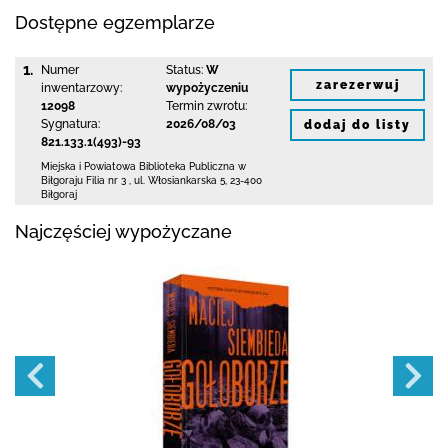
Dostępne egzemplarze
1.
Numer
Status:
W
zarezerwuj
inwentarzowy:
wypożyczeniu
12098
Termin zwrotu:
Sygnatura:
2026/08/03
dodaj do listy
821.133.1(493)-93
Miejska i Powiatowa Biblioteka Publiczna
w
Biłgoraju Filia nr 3
,
ul. Włosiankarska 5
,
23-400
Biłgoraj
Najczęściej wypożyczane