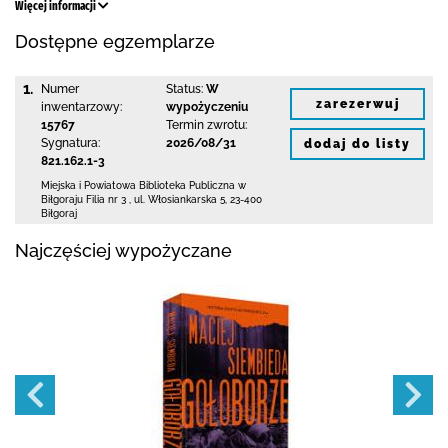
Więcej informacji
Dostępne egzemplarze
1.
Numer
Status:
W
zarezerwuj
inwentarzowy:
wypożyczeniu
15767
Termin zwrotu:
Sygnatura:
2026/08/31
dodaj do listy
821.162.1-3
Miejska i Powiatowa Biblioteka Publiczna
w
Biłgoraju Filia nr 3
,
ul. Włosiankarska 5
,
23-400
Biłgoraj
Najczęściej wypożyczane