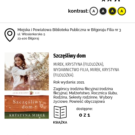
kontrast:
Miejska i Powiatowa Biblioteka Publiczna w Biłgoraju Filia nr 3
ul. Włosiankarska 5
23-400 Biłgoraj
Szczęśliwy dom
MIREK, KRYSTYNA (FILOLOŻKA),
WYDAWNICTWO FILIA, MIREK, KRYSTYNA
(FILOLOŻKA).
Rok wydania: 2021.
Zagórscy (rodzina fikcyjna) (rodzina
fikcyjna), Małżeństwo, Rocznica ślubu,
Rodzina, Sekrety rodzinne, Wybory
życiowe, Powieść obyczajowa
dostępne:
0 z 1