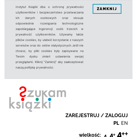
Instytut Książki dba o ochronę prywatności
ZAMKNIJ
użytkowników i bezpieczeństwo przetwarzania
ich danych osobowych oraz stosuje
odpowiednie rozwiązania technologiczne
zapobiegające ingerencji osób trzecich w
prywatność użytkowników. Używamy także
plików cookies, by ułatwić korzystanie z naszych
serwisów oraz do celów statystycznych.Jeśli nie
chcesz, by pliki cookies były zapisywane na
Twoim dysku zmień ustawienia swojej
przeglądarki. Kliknij "Zamknij" aby zaakceptować
naszą politykę prywatności.
ZAREJESTRUJ / ZALOGUJ
PL
EN
wielkość: