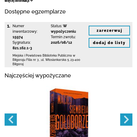
Więcej informacji
Dostępne egzemplarze
1.
Numer
Status:
W
zarezerwuj
inwentarzowy:
wypożyczeniu
15974
Termin zwrotu:
Sygnatura:
2026/08/12
dodaj do listy
821.162.1-3
Miejska i Powiatowa Biblioteka Publiczna
w
Biłgoraju Filia nr 3
,
ul. Włosiankarska 5
,
23-400
Biłgoraj
Najczęściej wypożyczane