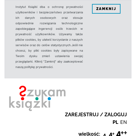
Instytut Książki dba o ochronę prywatności
ZAMKNIJ
użytkowników i bezpieczeństwo przetwarzania
ich danych osobowych oraz stosuje
odpowiednie rozwiązania technologiczne
zapobiegające ingerencji osób trzecich w
prywatność użytkowników. Używamy także
plików cookies, by ułatwić korzystanie z naszych
serwisów oraz do celów statystycznych.Jeśli nie
chcesz, by pliki cookies były zapisywane na
Twoim dysku zmień ustawienia swojej
przeglądarki. Kliknij "Zamknij" aby zaakceptować
naszą politykę prywatności.
ZAREJESTRUJ / ZALOGUJ
PL
EN
wielkość: