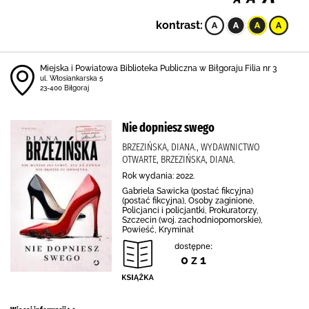
kontrast:
Miejska i Powiatowa Biblioteka Publiczna w Biłgoraju Filia nr 3
ul. Włosiankarska 5
23-400 Biłgoraj
Nie dopniesz swego
BRZEZIŃSKA, DIANA., WYDAWNICTWO
OTWARTE, BRZEZIŃSKA, DIANA.
Rok wydania: 2022.
Gabriela Sawicka (postać fikcyjna)
(postać fikcyjna), Osoby zaginione,
Policjanci i policjantki, Prokuratorzy,
Szczecin (woj. zachodniopomorskie),
Powieść, Kryminał
dostępne:
0 z 1