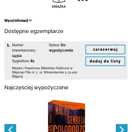
Więcej informacji
Dostępne egzemplarze
1.
Numer
Status:
Do
zarezerwuj
inwentarzowy:
wypożyczenia
14312
Sygnatura:
82
dodaj do listy
Miejska i Powiatowa Biblioteka Publiczna
w
Biłgoraju Filia nr 3
,
ul. Włosiankarska 5
,
23-400
Biłgoraj
Najczęściej wypożyczane