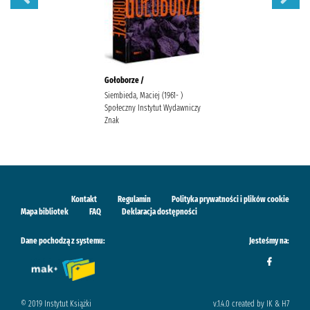
Gołoborze /
Siembieda, Maciej (1961- )
Społeczny Instytut Wydawniczy
Znak
Kontakt
Regulamin
Polityka prywatności i plików cookie
Mapa bibliotek
FAQ
Deklaracja dostępności
Dane pochodzą z systemu:
Jesteśmy na:
© 2019 Instytut Książki
v.1.4.0 created by IK & H7