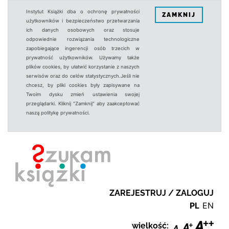
Instytut Książki dba o ochronę prywatności
ZAMKNIJ
użytkowników i bezpieczeństwo przetwarzania
ich danych osobowych oraz stosuje
odpowiednie rozwiązania technologiczne
zapobiegające ingerencji osób trzecich w
prywatność użytkowników. Używamy także
plików cookies, by ułatwić korzystanie z naszych
serwisów oraz do celów statystycznych.Jeśli nie
chcesz, by pliki cookies były zapisywane na
Twoim dysku zmień ustawienia swojej
przeglądarki. Kliknij "Zamknij" aby zaakceptować
naszą politykę prywatności.
ZAREJESTRUJ / ZALOGUJ
PL
EN
wielkość: