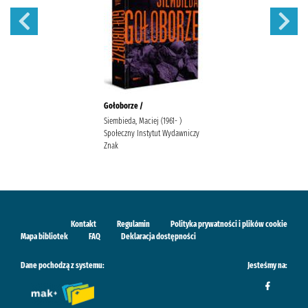
Gołoborze /
Siembieda, Maciej (1961- )
Społeczny Instytut Wydawniczy
Znak
Kontakt
Regulamin
Polityka prywatności i plików cookie
Mapa bibliotek
FAQ
Deklaracja dostępności
Dane pochodzą z systemu:
Jesteśmy na: