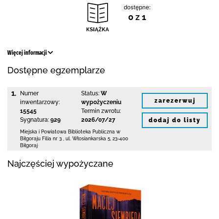
dostępne:
0 z 1
Więcej informacji
Dostępne egzemplarze
1.
Numer
Status:
W
zarezerwuj
inwentarzowy:
wypożyczeniu
15545
Termin zwrotu:
Sygnatura:
929
2026/07/27
dodaj do listy
Miejska i Powiatowa Biblioteka Publiczna
w
Biłgoraju Filia nr 3
,
ul. Włosiankarska 5
,
23-400
Biłgoraj
Najczęściej wypożyczane