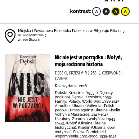
kontrast:
Miejska i Powiatowa Biblioteka Publiczna w Biłgoraju Filia nr 3
ul. Włosiankarska 5
23-400 Biłgoraj
Nic nie jest w porządku : Wołyń,
moja rodzinna historia
DĘBSKI, KRZESIMIR (1953- ), CZERWONE I
CZARNE
Rok wydania: 2016.
Dębski, Krzesimir (1953- ), Dębscy
(rodzina), Dębski, Krzesimir, 1953-
Family., Polacy, World War, 1939-1945
Atrocities Ukraine Volhynia., Polish
people Crimes against Ukraine Kiselin.,
Volhynia Massacres, 1943-1945,
Ukraińcy, Zbrodnia wołyńska (1943-
1944), Wołyń (Ukraina ; kraina
historyczna), Kisielin (Ukraina, obw.
wołyński), Polska, Pamiętniki i
wspomnienia, 1901-2000, 1939-1945