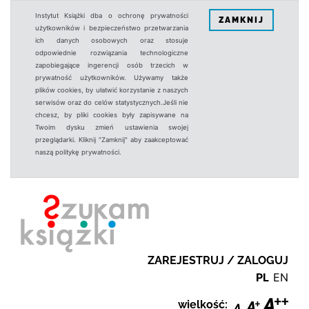
Instytut Książki dba o ochronę prywatności
ZAMKNIJ
użytkowników i bezpieczeństwo przetwarzania
ich danych osobowych oraz stosuje
odpowiednie rozwiązania technologiczne
zapobiegające ingerencji osób trzecich w
prywatność użytkowników. Używamy także
plików cookies, by ułatwić korzystanie z naszych
serwisów oraz do celów statystycznych.Jeśli nie
chcesz, by pliki cookies były zapisywane na
Twoim dysku zmień ustawienia swojej
przeglądarki. Kliknij "Zamknij" aby zaakceptować
naszą politykę prywatności.
ZAREJESTRUJ / ZALOGUJ
PL
EN
wielkość: