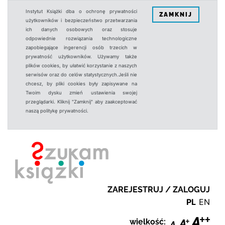
Instytut Książki dba o ochronę prywatności
ZAMKNIJ
użytkowników i bezpieczeństwo przetwarzania
ich danych osobowych oraz stosuje
odpowiednie rozwiązania technologiczne
zapobiegające ingerencji osób trzecich w
prywatność użytkowników. Używamy także
plików cookies, by ułatwić korzystanie z naszych
serwisów oraz do celów statystycznych.Jeśli nie
chcesz, by pliki cookies były zapisywane na
Twoim dysku zmień ustawienia swojej
przeglądarki. Kliknij "Zamknij" aby zaakceptować
naszą politykę prywatności.
ZAREJESTRUJ / ZALOGUJ
PL
EN
wielkość: