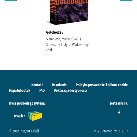
Gołoborze /
Siembieda, Maciej (1961- )
Społeczny Instytut Wydawniczy
Znak
Kontakt
Regulamin
Polityka prywatności i plików cookie
Mapa bibliotek
FAQ
Deklaracja dostępności
Dane pochodzą z systemu:
Jesteśmy na:
© 2019 Instytut Książki
v.1.4.0 created by IK & H7