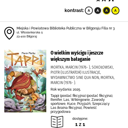
kontrast:
Miejska i Powiatowa Biblioteka Publiczna w Biłgoraju Filia nr 3
ul. Włosiankarska 5
23-400 Biłgoraj
O wielkim wyścigu i jeszcze
większym bałaganie
MORTKA, MARCIN (1976- ), SOKOŁOWSKI,
PIOTR (ILUSTRATOR) ILUSTRACJE,
WYDAWNICTWO SINE QUA NON, MORTKA,
MARCIN (1976- ).
Rok wydania: 2025.
Tappi (postać fikcyjna) (postać fikcyjna),
Renifer, Las, Wikingowie, Zawody
sportowe, Kuce, Przyjaźń, Szepczący
Las (kraina fikcyjna), Powieść
przygodowa
dostępne:
1 z 1