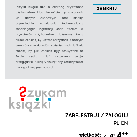
Instytut Książki dba o ochronę prywatności
ZAMKNIJ
użytkowników i bezpieczeństwo przetwarzania
ich danych osobowych oraz stosuje
odpowiednie rozwiązania technologiczne
zapobiegające ingerencji osób trzecich w
prywatność użytkowników. Używamy także
plików cookies, by ułatwić korzystanie z naszych
serwisów oraz do celów statystycznych.Jeśli nie
chcesz, by pliki cookies były zapisywane na
Twoim dysku zmień ustawienia swojej
przeglądarki. Kliknij "Zamknij" aby zaakceptować
naszą politykę prywatności.
ZAREJESTRUJ / ZALOGUJ
PL
EN
wielkość: