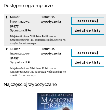
Dostępne egzemplarze
1.
Numer
Status:
Do
zarezerwuj
inwentarzowy:
wypożyczenia
52477
Sygnatura:
II Po
dodaj do listy
Miejsko–Gminna Biblioteka Publiczna
w
Szczebrzeszynie
,
pl. Tadeusza Kościuszki 36-37
,
22-460 Szczebrzeszyn
2.
Numer
Status:
Do
zarezerwuj
inwentarzowy:
wypożyczenia
51057
Sygnatura:
II Po
dodaj do listy
Miejsko–Gminna Biblioteka Publiczna
w
Szczebrzeszynie
,
pl. Tadeusza Kościuszki 36-37
,
22-460 Szczebrzeszyn
Najczęściej wypożyczane