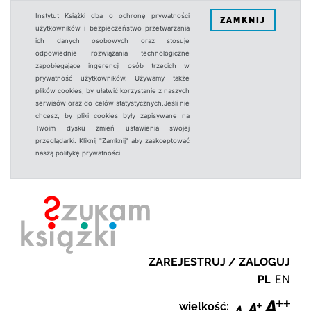
Instytut Książki dba o ochronę prywatności
ZAMKNIJ
użytkowników i bezpieczeństwo przetwarzania
ich danych osobowych oraz stosuje
odpowiednie rozwiązania technologiczne
zapobiegające ingerencji osób trzecich w
prywatność użytkowników. Używamy także
plików cookies, by ułatwić korzystanie z naszych
serwisów oraz do celów statystycznych.Jeśli nie
chcesz, by pliki cookies były zapisywane na
Twoim dysku zmień ustawienia swojej
przeglądarki. Kliknij "Zamknij" aby zaakceptować
naszą politykę prywatności.
ZAREJESTRUJ / ZALOGUJ
PL
EN
wielkość: