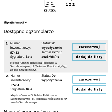
1 z 2
Więcej informacji
Dostępne egzemplarze
1.
Numer
Status:
W
zarezerwuj
inwentarzowy:
wypożyczeniu
57433
Termin zwrotu:
Sygnatura:
82-2
2026/08/31
dodaj do listy
Miejsko–Gminna Biblioteka Publiczna
w
Szczebrzeszynie
,
pl. Tadeusza Kościuszki 36-37
,
22-460 Szczebrzeszyn
2.
Numer
Status:
Do
zarezerwuj
inwentarzowy:
wypożyczenia
57434
Sygnatura:
82-2
dodaj do listy
Miejsko–Gminna Biblioteka Publiczna
w
Szczebrzeszynie
,
pl. Tadeusza Kościuszki 36-37
,
22-460 Szczebrzeszyn
Najczęściej wypożyczane