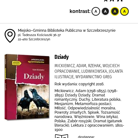
kontrast:
Miejsko–Gminna Biblioteka Publiczna w Szczebrzeszynie
pl. Tadeusza Kościuszki 36-37
22-460 Szczebrzeszyn
Dziady
MICKIEWICZ, ADAM, RZEHAK, WOJCIECH
OPRACOWANIE, LUDWIKOWSKA, JOLANTA
ILUSTRACJE, WYDAWNICTWO GREG
Rok wydania: copyright 2016.
Mickiewicz, Adam (1798-1855). (1798-
1855). Dziady Dziady, Dramat
romantyczny, Duchy, Literatura polska,
Mesjanizm, Metamorfoza postaci,
Miłość, Odpowiedzialność moralna,
Powroty zmarłych, Spisek, Tożsamość
narodowa, Więźniowie, Wina (etyka),
Polska, Zabór rosyjski, Dramat (gatunek
literacki), Lektura z opracowaniem, 1801-
1900
dostępne: