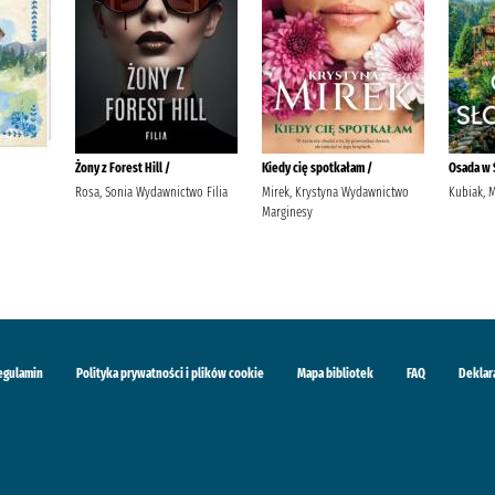
Żony z Forest Hill /
Kiedy cię spotkałam /
Osada w 
Rosa, Sonia Wydawnictwo Filia
Mirek, Krystyna Wydawnictwo
Kubiak, 
Marginesy
egulamin
Polityka prywatności i plików cookie
Mapa bibliotek
FAQ
Deklar