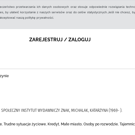
ieczeństwo przetwarzania ich danych osobowych oraz stosuje odpowiednie rozwiązania techno
, by ułatwić korzystanie z naszych serwisów oraz do celów statystycznych.Jeśli nie chcesz, by
aakceptować naszą politykę prywatności.
ZAREJESTRUJ / ZALOGUJ
zynie
), SPOŁECZNY INSTYTUT WYDAWNICZY ZNAK, MICHALAK, KATARZYNA (1969- ).
ze, Trudne sytuacje życiowe, Kredyt, Małe miasto, Osoby po rozwodzie, Tajemni