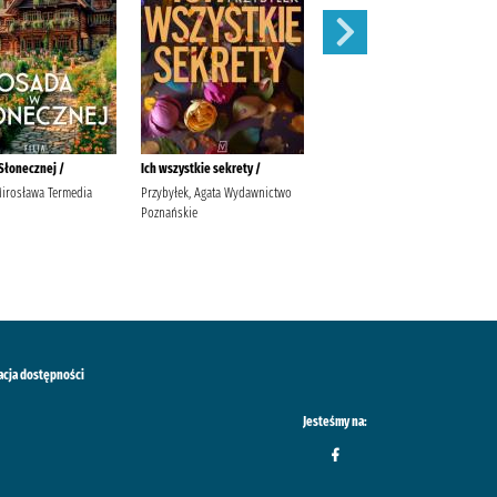
Słonecznej /
Ich wszystkie sekrety /
Widunka /
Mirosława Termedia
Przybyłek, Agata Wydawnictwo
Tekieli, Joanna Wydawnictwo
Poznańskie
Filia Tekieli, Joanna.
acja dostępności
Jesteśmy na: