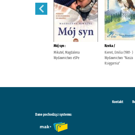
Ostatnia iskra nadziei /
Mój syn :
Rzeka /
Wala, Magdalena Wala,
Mikutel, Magdalena
Kiereś, Emilia (1981- )
Małgorzata
Wydawnictwo eSPe
Wydawnictwo "Nasza
Księgarnia"
Kontakt
R
Dane pochodzą z systemu: