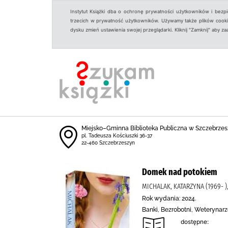
Instytut Książki dba o ochronę prywatności użytkowników i bezp
trzecich w prywatność użytkowników. Używamy także plików cookies
dysku zmień ustawienia swojej przeglądarki. Kliknij "Zamknij" aby z
Miejsko–Gminna Biblioteka Publiczna w Szczebrzes
pl. Tadeusza Kościuszki 36-37
22-460 Szczebrzeszyn
Domek nad potokiem
MICHALAK, KATARZYNA (1969- 
Rok wydania: 2024.
Banki, Bezrobotni, Weterynar
dostępne: