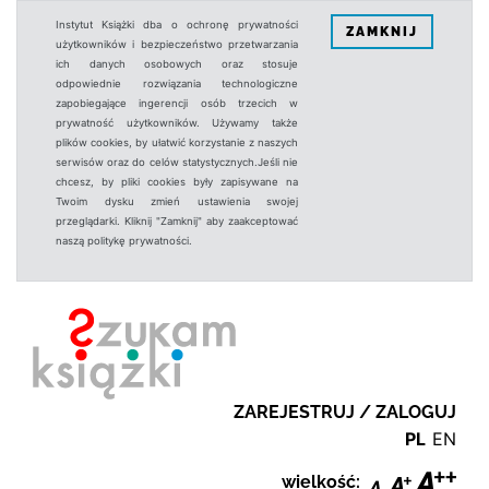
Instytut Książki dba o ochronę prywatności
ZAMKNIJ
użytkowników i bezpieczeństwo przetwarzania
ich danych osobowych oraz stosuje
odpowiednie rozwiązania technologiczne
zapobiegające ingerencji osób trzecich w
prywatność użytkowników. Używamy także
plików cookies, by ułatwić korzystanie z naszych
serwisów oraz do celów statystycznych.Jeśli nie
chcesz, by pliki cookies były zapisywane na
Twoim dysku zmień ustawienia swojej
przeglądarki. Kliknij "Zamknij" aby zaakceptować
naszą politykę prywatności.
ZAREJESTRUJ / ZALOGUJ
PL
EN
wielkość: