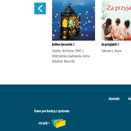
Ostatnia iskra nadziei /
Jedno życzenie /
Za przyjaźń! /
Wala, Magdalena Wala,
Sparks, Nicholas (1965-).
Sakowicz, Anna
Małgorzata
Dobrzańska-Gadowska, Anna
Albatros Records
Kontakt
R
Dane pochodzą z systemu: