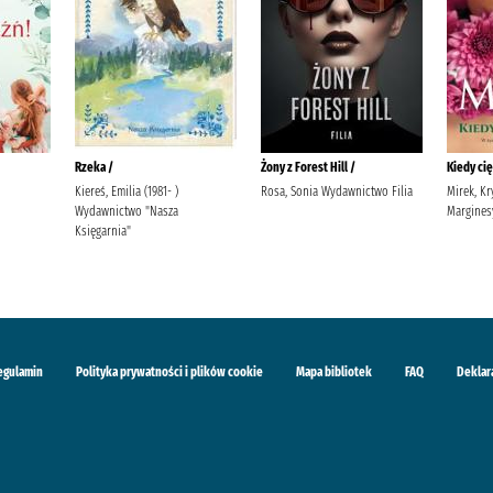
Rzeka /
Żony z Forest Hill /
Kiedy ci
Kiereś, Emilia (1981- )
Rosa, Sonia Wydawnictwo Filia
Mirek, K
Wydawnictwo "Nasza
Margines
Księgarnia"
egulamin
Polityka prywatności i plików cookie
Mapa bibliotek
FAQ
Deklar