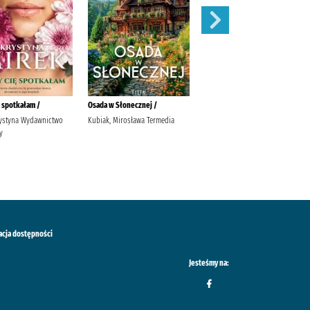
ę spotkałam /
Osada w Słonecznej /
Widunka /
rystyna Wydawnictwo
Kubiak, Mirosława Termedia
Tekieli, Joanna Wydawnictwo
y
Filia Tekieli, Joanna.
acja dostępności
Jesteśmy na: