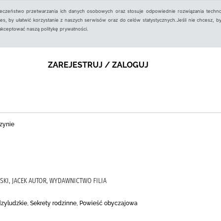
ieczeństwo przetwarzania ich danych osobowych oraz stosuje odpowiednie rozwiązania techno
, by ułatwić korzystanie z naszych serwisów oraz do celów statystycznych.Jeśli nie chcesz, by
aakceptować naszą politykę prywatności.
ZAREJESTRUJ / ZALOGUJ
zynie
KI, JACEK AUTOR, WYDAWNICTWO FILIA
dzyludzkie, Sekrety rodzinne, Powieść obyczajowa