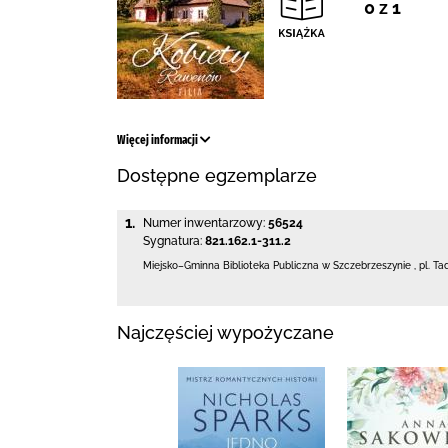
0 z 1
Więcej informacji
Dostępne egzemplarze
1.
Numer inwentarzowy:
56524
Sygnatura:
821.162.1-311.2
Miejsko–Gminna Biblioteka Publiczna
w Szczebrzeszynie
,
pl. Ta
Najczęściej wypożyczane