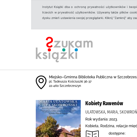
Instytut Książki dba o ochronę prywatności użytkowników i bezp
trzecich w prywatność użytkowników. Używamy także plików cookies
dysku zmień ustawienia swojej przeglądarki. Kliknij "Zamknij" aby z
Miejsko–Gminna Biblioteka Publiczna w Szczebrzes
pl. Tadeusza Kościuszki 36-37
22-460 Szczebrzeszyn
Kobiety Rawenów
ULATOWSKA, MARIA, SKOWROŃS
Rok wydania: 2023.
Kobieta, Rodzina, relacje mię
dostępne: