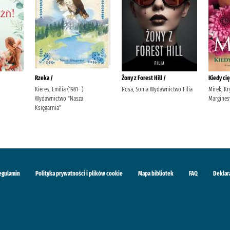
Rzeka /
Żony z Forest Hill /
Kiedy ci
Kiereś, Emilia (1981- )
Rosa, Sonia Wydawnictwo Filia
Mirek, K
Wydawnictwo "Nasza
Margines
Księgarnia"
egulamin
Polityka prywatności i plików cookie
Mapa bibliotek
FAQ
Deklar