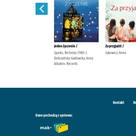
Ostatnia iskra nadziei /
Jedno życzenie /
Za przyjaźń! /
Wala, Magdalena Wala,
Sparks, Nicholas (1965-).
Sakowicz, Anna
Małgorzata
Dobrzańska-Gadowska, Anna
Albatros Records
Kontakt
R
Dane pochodzą z systemu: