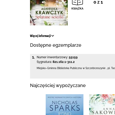
0 z 1
Więcej informacji
Dostępne egzemplarze
1.
Numer inwentarzowy:
55159
Sygnatura:
821.162.1-311.2
Miejsko–Gminna Biblioteka Publiczna
w Szczebrzeszynie
,
pl. Ta
Najczęściej wypożyczane