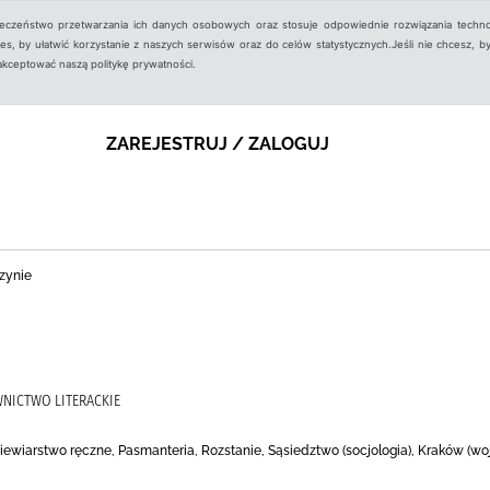
ieczeństwo przetwarzania ich danych osobowych oraz stosuje odpowiednie rozwiązania techno
, by ułatwić korzystanie z naszych serwisów oraz do celów statystycznych.Jeśli nie chcesz, by
aakceptować naszą politykę prywatności.
ZAREJESTRUJ / ZALOGUJ
zynie
NICTWO LITERACKIE
Dziewiarstwo ręczne, Pasmanteria, Rozstanie, Sąsiedztwo (socjologia), Kraków (w