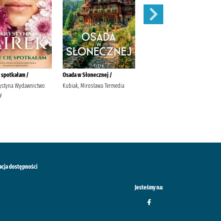
ę spotkałam /
Osada w Słonecznej /
Widunka /
rystyna Wydawnictwo
Kubiak, Mirosława Termedia
Tekieli, Joanna Wydawnictwo
y
Filia Tekieli, Joanna.
acja dostępności
Jesteśmy na: