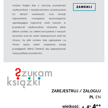
Instytut Książki dba o ochronę prywatności
ZAMKNIJ
użytkowników i bezpieczeństwo przetwarzania
ich danych osobowych oraz stosuje
odpowiednie rozwiązania technologiczne
zapobiegające ingerencji osób trzecich w
prywatność użytkowników. Używamy także
plików cookies, by ułatwić korzystanie z naszych
serwisów oraz do celów statystycznych.Jeśli nie
chcesz, by pliki cookies były zapisywane na
Twoim dysku zmień ustawienia swojej
przeglądarki. Kliknij "Zamknij" aby zaakceptować
naszą politykę prywatności.
ZAREJESTRUJ / ZALOGUJ
PL
EN
wielkość: