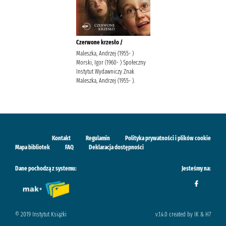
Czerwone krzesło /
Maleszka, Andrzej (1955- )
Morski, Igor (1960- ) Społeczny
Instytut Wydawniczy Znak
Maleszka, Andrzej (1955- ).
Kontakt
Regulamin
Polityka prywatności i plików cookie
Mapa bibliotek
FAQ
Deklaracja dostępności
Dane pochodzą z systemu:
Jesteśmy na:
© 2019 Instytut Książki
v.1.4.0 created by IK & H7