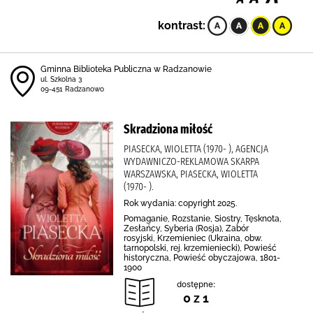
kontrast:
Gminna Biblioteka Publiczna w Radzanowie
ul. Szkolna 3
09-451 Radzanowo
Skradziona miłość
PIASECKA, WIOLETTA (1970- ), AGENCJA
WYDAWNICZO-REKLAMOWA SKARPA
WARSZAWSKA, PIASECKA, WIOLETTA
(1970- ).
Rok wydania: copyright 2025.
Pomaganie, Rozstanie, Siostry, Tęsknota,
Zesłańcy, Syberia (Rosja), Zabór
rosyjski, Krzemieniec (Ukraina, obw.
tarnopolski, rej. krzemieniecki), Powieść
historyczna, Powieść obyczajowa, 1801-
1900
dostępne:
0 z 1