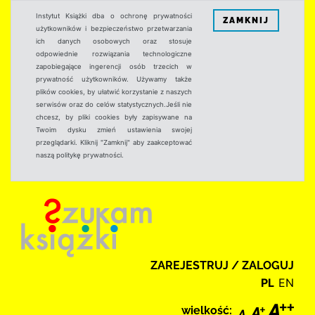
Instytut Książki dba o ochronę prywatności
ZAMKNIJ
użytkowników i bezpieczeństwo przetwarzania
ich danych osobowych oraz stosuje
odpowiednie rozwiązania technologiczne
zapobiegające ingerencji osób trzecich w
prywatność użytkowników. Używamy także
plików cookies, by ułatwić korzystanie z naszych
serwisów oraz do celów statystycznych.Jeśli nie
chcesz, by pliki cookies były zapisywane na
Twoim dysku zmień ustawienia swojej
przeglądarki. Kliknij "Zamknij" aby zaakceptować
naszą politykę prywatności.
ZAREJESTRUJ / ZALOGUJ
PL
EN
wielkość: