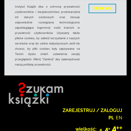
Instytut Książki dba o ochronę prywatności
ZAMKNIJ
użytkowników i bezpieczeństwo przetwarzania
ich danych osobowych oraz stosuje
odpowiednie rozwiązania technologiczne
zapobiegające ingerencji osób trzecich w
prywatność użytkowników. Używamy także
plików cookies, by ułatwić korzystanie z naszych
serwisów oraz do celów statystycznych.Jeśli nie
chcesz, by pliki cookies były zapisywane na
Twoim dysku zmień ustawienia swojej
przeglądarki. Kliknij "Zamknij" aby zaakceptować
naszą politykę prywatności.
ZAREJESTRUJ / ZALOGUJ
PL
EN
wielkość: