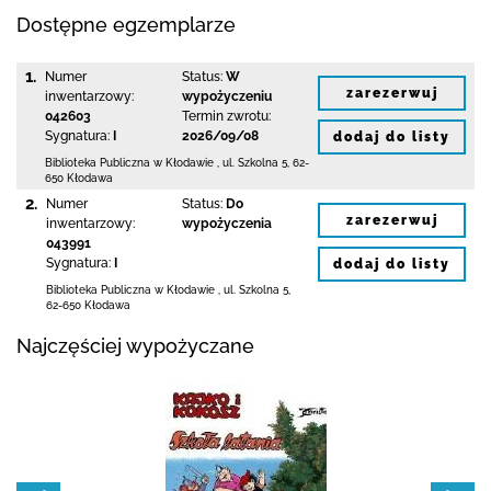
Dostępne egzemplarze
1.
Numer
Status:
W
zarezerwuj
inwentarzowy:
wypożyczeniu
042603
Termin zwrotu:
Sygnatura:
I
2026/09/08
dodaj do listy
Biblioteka Publiczna w Kłodawie
,
ul. Szkolna 5
,
62-
650 Kłodawa
2.
Numer
Status:
Do
zarezerwuj
inwentarzowy:
wypożyczenia
043991
Sygnatura:
I
dodaj do listy
Biblioteka Publiczna w Kłodawie
,
ul. Szkolna 5
,
62-650 Kłodawa
Najczęściej wypożyczane