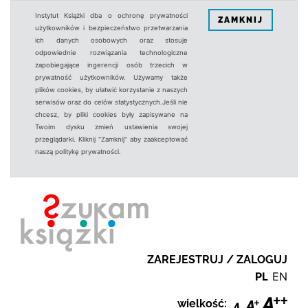
Instytut Książki dba o ochronę prywatności
ZAMKNIJ
użytkowników i bezpieczeństwo przetwarzania
ich danych osobowych oraz stosuje
odpowiednie rozwiązania technologiczne
zapobiegające ingerencji osób trzecich w
prywatność użytkowników. Używamy także
plików cookies, by ułatwić korzystanie z naszych
serwisów oraz do celów statystycznych.Jeśli nie
chcesz, by pliki cookies były zapisywane na
Twoim dysku zmień ustawienia swojej
przeglądarki. Kliknij "Zamknij" aby zaakceptować
naszą politykę prywatności.
ZAREJESTRUJ / ZALOGUJ
PL
EN
wielkość: