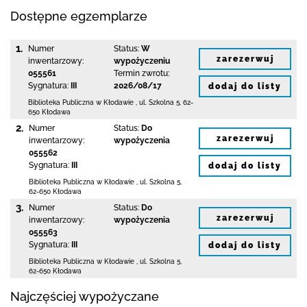
Dostępne egzemplarze
1.
Numer
Status:
W
zarezerwuj
inwentarzowy:
wypożyczeniu
055561
Termin zwrotu:
Sygnatura:
III
2026/08/17
dodaj do listy
Biblioteka Publiczna w Kłodawie
,
ul. Szkolna 5
,
62-
650 Kłodawa
2.
Numer
Status:
Do
zarezerwuj
inwentarzowy:
wypożyczenia
055562
Sygnatura:
III
dodaj do listy
Biblioteka Publiczna w Kłodawie
,
ul. Szkolna 5
,
62-650 Kłodawa
3.
Numer
Status:
Do
zarezerwuj
inwentarzowy:
wypożyczenia
055563
Sygnatura:
III
dodaj do listy
Biblioteka Publiczna w Kłodawie
,
ul. Szkolna 5
,
62-650 Kłodawa
Najczęściej wypożyczane