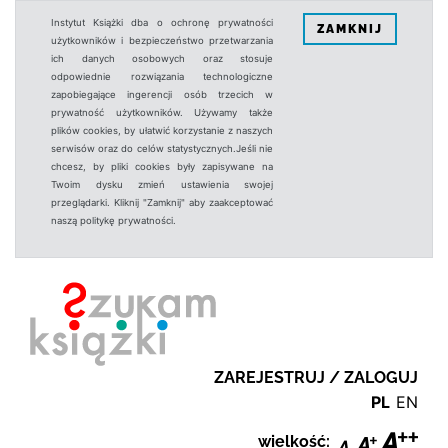
Instytut Książki dba o ochronę prywatności
ZAMKNIJ
użytkowników i bezpieczeństwo przetwarzania
ich danych osobowych oraz stosuje
odpowiednie rozwiązania technologiczne
zapobiegające ingerencji osób trzecich w
prywatność użytkowników. Używamy także
plików cookies, by ułatwić korzystanie z naszych
serwisów oraz do celów statystycznych.Jeśli nie
chcesz, by pliki cookies były zapisywane na
Twoim dysku zmień ustawienia swojej
przeglądarki. Kliknij "Zamknij" aby zaakceptować
naszą politykę prywatności.
ZAREJESTRUJ / ZALOGUJ
PL
EN
wielkość: