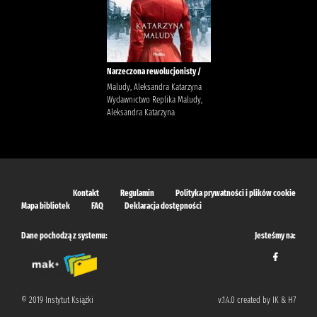
Narzeczona rewolucjonisty /
Maludy, Aleksandra Katarzyna
Wydawnictwo Replika Maludy,
Aleksandra Katarzyna
Kontakt
Regulamin
Polityka prywatności i plików cookie
Mapa bibliotek
FAQ
Deklaracja dostępności
Dane pochodzą z systemu:
Jesteśmy na:
© 2019 Instytut Książki
v.1.4.0 created by IK & H7