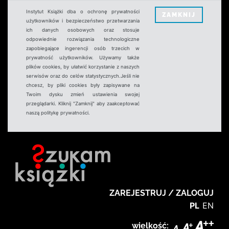
Instytut Książki dba o ochronę prywatności
ZAMKNIJ
użytkowników i bezpieczeństwo przetwarzania
ich danych osobowych oraz stosuje
odpowiednie rozwiązania technologiczne
zapobiegające ingerencji osób trzecich w
prywatność użytkowników. Używamy także
plików cookies, by ułatwić korzystanie z naszych
serwisów oraz do celów statystycznych.Jeśli nie
chcesz, by pliki cookies były zapisywane na
Twoim dysku zmień ustawienia swojej
przeglądarki. Kliknij "Zamknij" aby zaakceptować
naszą politykę prywatności.
ZAREJESTRUJ / ZALOGUJ
PL
EN
wielkość: