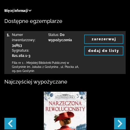
Więcej informacji
Dostępne egzemplarze
1.
Numer
Status:
Do
zarezerwuj
inwentarzowy:
wypożyczenia
34853
Sygnatura:
dodaj do listy
821.162.1-3
Filia nr 1 - Miejskiej Biblioteki Publicznej
w
Gostyninie im. Jakuba z Gostynina
,
ul. Płocka 2A
,
09-500 Gostynin
Najczęściej wypożyczane