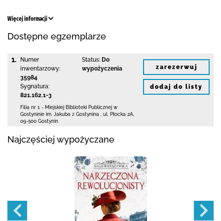
Więcej informacji
Dostępne egzemplarze
1.
Numer
Status:
Do
zarezerwuj
inwentarzowy:
wypożyczenia
35984
Sygnatura:
dodaj do listy
821.162.1-3
Filia nr 1 - Miejskiej Biblioteki Publicznej
w
Gostyninie im. Jakuba z Gostynina
,
ul. Płocka 2A
,
09-500 Gostynin
Najczęściej wypożyczane