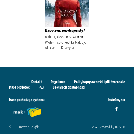
Narzeczona rewolucjonisty /
Maludy, Aleksandra Katarzyna
Wydawnictwo Replika Maludy,
Aleksandra Katarzyna
Kontakt
Regulamin
Polityka prywatności i plików cookie
Mapa bibliotek
FAQ
Deklaracja dostępności
Dane pochodzą z systemu:
Jesteśmy na:
© 2019 Instytut Książki
v.1.4.0 created by IK & H7