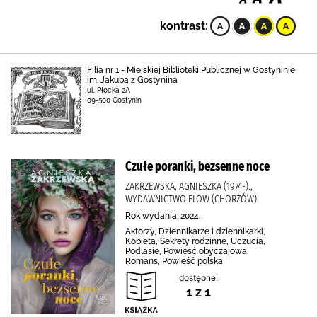
kontrast:
Filia nr 1 - Miejskiej Biblioteki Publicznej w Gostyninie
im. Jakuba z Gostynina
ul. Płocka 2A
09-500 Gostynin
Czułe poranki, bezsenne noce
ZAKRZEWSKA, AGNIESZKA (1974-).,
WYDAWNICTWO FLOW (CHORZÓW)
Rok wydania: 2024.
Aktorzy, Dziennikarze i dziennikarki,
Kobieta, Sekrety rodzinne, Uczucia,
Podlasie, Powieść obyczajowa,
Romans, Powieść polska
dostępne:
1 z 1