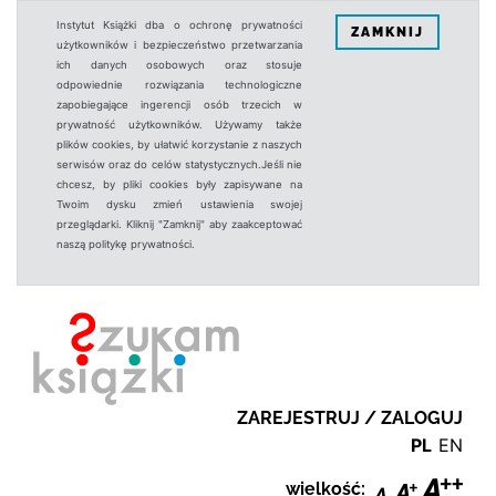
Instytut Książki dba o ochronę prywatności
ZAMKNIJ
użytkowników i bezpieczeństwo przetwarzania
ich danych osobowych oraz stosuje
odpowiednie rozwiązania technologiczne
zapobiegające ingerencji osób trzecich w
prywatność użytkowników. Używamy także
plików cookies, by ułatwić korzystanie z naszych
serwisów oraz do celów statystycznych.Jeśli nie
chcesz, by pliki cookies były zapisywane na
Twoim dysku zmień ustawienia swojej
przeglądarki. Kliknij "Zamknij" aby zaakceptować
naszą politykę prywatności.
ZAREJESTRUJ / ZALOGUJ
PL
EN
wielkość: