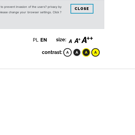
s to prevent invasion of the users? privacy by
CLOSE
 please change your browser settings. Click ?
PL
EN
size:
contrast: