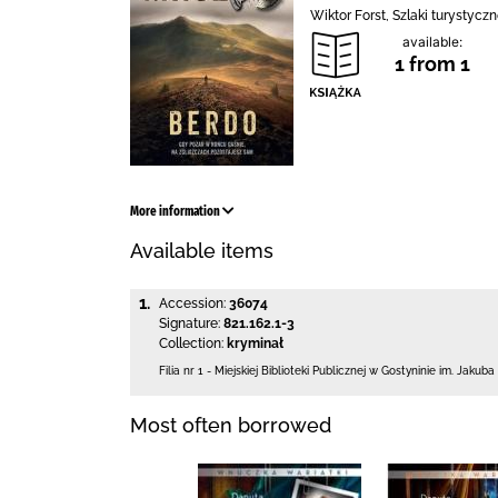
Wiktor Forst, Szlaki turystycz
available:
1 from 1
More information
Available items
1.
Accession:
36074
Signature:
821.162.1-3
Collection:
kryminał
Filia nr 1 - Miejskiej Biblioteki Publicznej
w Gostyninie im. Jakuba
Most often borrowed