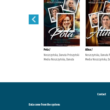
Małżeńskie więzi /
Pola /
Alina /
Maludy, Aleksandra Katarzyna
Noszczyńska, Danuta Prószyński
Noszczyńska, Danuta 
Wydawnictwo Replika Maludy,
Media Noszczyńska, Danuta
Media Noszczyńska, D
Aleksandra Katarzyna
Contact
Data come from the system: