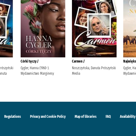
Córki tęczy /
Carmen /
Najwięks
Prószyński
Cygler, Hanna (1960-).
Noszczyńska, Danuta Prószyński
Cygler, H
anuta
Wydawnictwo Marginesy
Media
Wydawnic
Regulations
Privacy and Cookie Policy
Map of libraries
FAQ
Availability