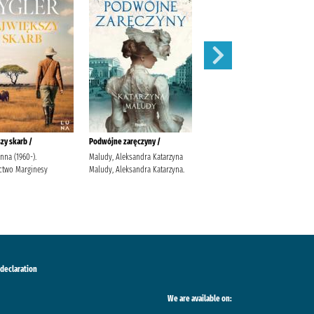
zy skarb /
Podwójne zaręczyny /
Apetyt na miłość /
anna (1960-).
Maludy, Aleksandra Katarzyna
Nowik, Marta (pisarka)
two Marginesy
Maludy, Aleksandra Katarzyna.
Wydawnictwo Szara Godzina
 declaration
We are available on: