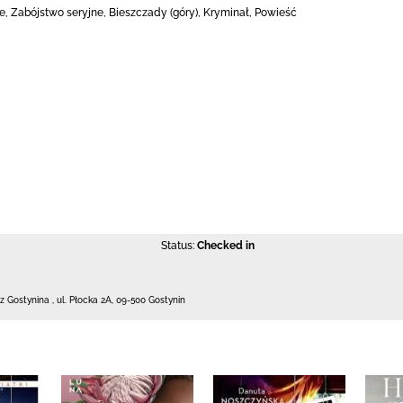
ne, Zabójstwo seryjne, Bieszczady (góry), Kryminał, Powieść
Status:
Checked in
 z Gostynina
,
ul. Płocka 2A
,
09-500 Gostynin