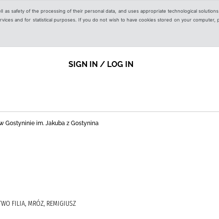
ell as safety of the processing of their personal data, and uses appropriate technological solution
 services and for statistical purposes. If you do not wish to have cookies stored on your computer,
SIGN IN / LOG IN
nej w Gostyninie im. Jakuba z Gostynina
WO FILIA, MRÓZ, REMIGIUSZ