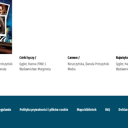
Córki tęczy /
Carmen /
Najwięks
Prószyński
Cygler, Hanna (1960-).
Noszczyńska, Danuta Prószyński
Cygler, H
anuta
Wydawnictwo Marginesy
Media
Wydawnic
egulamin
Polityka prywatności i plików cookie
Mapa bibliotek
FAQ
Deklar