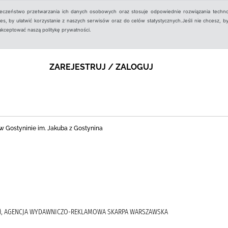
ieczeństwo przetwarzania ich danych osobowych oraz stosuje odpowiednie rozwiązania techno
, by ułatwić korzystanie z naszych serwisów oraz do celów statystycznych.Jeśli nie chcesz, by
aakceptować naszą politykę prywatności.
ZAREJESTRUJ / ZALOGUJ
nej w Gostyninie im. Jakuba z Gostynina
- ), AGENCJA WYDAWNICZO-REKLAMOWA SKARPA WARSZAWSKA