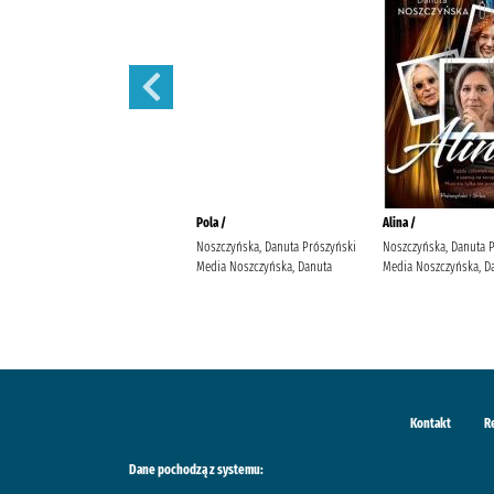
Małżeńskie więzi /
Pola /
Alina /
Maludy, Aleksandra Katarzyna
Noszczyńska, Danuta Prószyński
Noszczyńska, Danuta 
Wydawnictwo Replika Maludy,
Media Noszczyńska, Danuta
Media Noszczyńska, D
Aleksandra Katarzyna
Kontakt
R
Dane pochodzą z systemu: