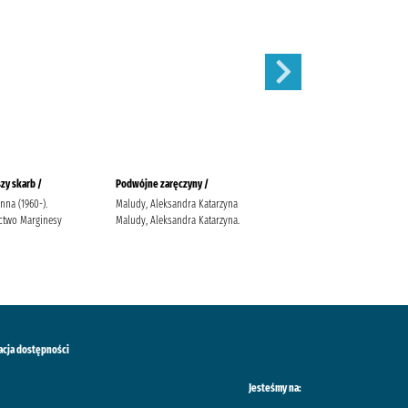
zy skarb /
Podwójne zaręczyny /
Apetyt na miłość /
anna (1960-).
Maludy, Aleksandra Katarzyna
Nowik, Marta (pisarka)
two Marginesy
Maludy, Aleksandra Katarzyna.
Wydawnictwo Szara Godzina
acja dostępności
Jesteśmy na: