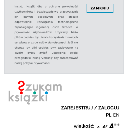
Instytut Książki dba o ochronę prywatności
ZAMKNIJ
użytkowników i bezpieczeństwo przetwarzania
ich danych osobowych oraz stosuje
odpowiednie rozwiązania technologiczne
zapobiegające ingerencji osób trzecich w
prywatność użytkowników. Używamy także
plików cookies, by ułatwić korzystanie z naszych
serwisów oraz do celów statystycznych.Jeśli nie
chcesz, by pliki cookies były zapisywane na
Twoim dysku zmień ustawienia swojej
przeglądarki. Kliknij "Zamknij" aby zaakceptować
naszą politykę prywatności.
ZAREJESTRUJ / ZALOGUJ
PL
EN
wielkość: