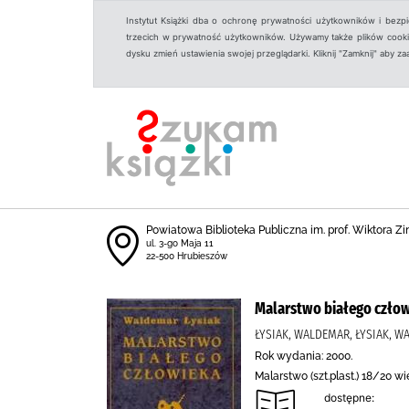
Instytut Książki dba o ochronę prywatności użytkowników i bezp
trzecich w prywatność użytkowników. Używamy także plików cookies
dysku zmień ustawienia swojej przeglądarki. Kliknij "Zamknij" aby z
Powiatowa Biblioteka Publiczna im. prof. Wiktora Z
ul. 3-go Maja 11
22-500 Hrubieszów
Malarstwo białego człowi
ŁYSIAK, WALDEMAR, ŁYSIAK, 
Rok wydania: 2000.
Malarstwo (szt.plast.) 18/20 wi
dostępne: