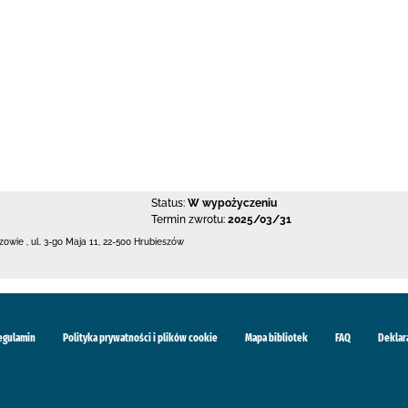
Status:
W wypożyczeniu
Termin zwrotu:
2025/03/31
szowie
,
ul. 3-go Maja 11
,
22-500 Hrubieszów
egulamin
Polityka prywatności i plików cookie
Mapa bibliotek
FAQ
Deklar