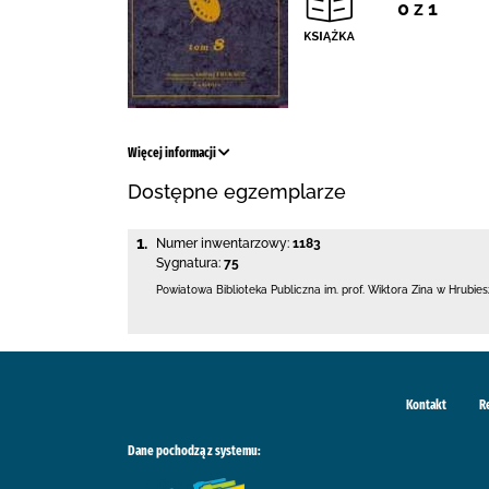
0 z 1
Więcej informacji
Dostępne egzemplarze
1.
Numer inwentarzowy:
1183
Sygnatura:
75
Powiatowa Biblioteka Publiczna im. prof. Wiktora
Zina w Hrubie
Kontakt
R
Dane pochodzą z systemu: