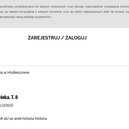
ieczeństwo przetwarzania ich danych osobowych oraz stosuje odpowiednie rozwiązania techno
, by ułatwić korzystanie z naszych serwisów oraz do celów statystycznych.Jeśli nie chcesz, by
aakceptować naszą politykę prywatności.
ZAREJESTRUJ / ZALOGUJ
ina w Hrubieszowie
eka. T. 8
WALDEMAR
ek 18/20 wiek historia historia