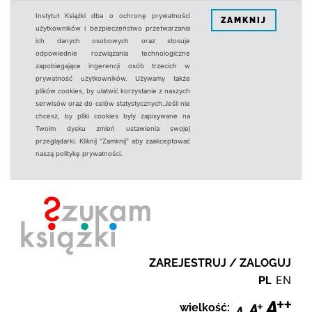
Instytut Książki dba o ochronę prywatności
ZAMKNIJ
użytkowników i bezpieczeństwo przetwarzania
ich danych osobowych oraz stosuje
odpowiednie rozwiązania technologiczne
zapobiegające ingerencji osób trzecich w
prywatność użytkowników. Używamy także
plików cookies, by ułatwić korzystanie z naszych
serwisów oraz do celów statystycznych.Jeśli nie
chcesz, by pliki cookies były zapisywane na
Twoim dysku zmień ustawienia swojej
przeglądarki. Kliknij "Zamknij" aby zaakceptować
naszą politykę prywatności.
ZAREJESTRUJ / ZALOGUJ
PL
EN
wielkość: