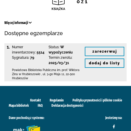
0 z 1
Więcej informacji
Dostępne egzemplarze
1.
Numer
Status:
W
zarezerwuj
inwentarzowy:
5514
wypożyczeniu
Sygnatura:
79
Termin zwrotu:
2025/03/31
dodaj do listy
Powiatowa Biblioteka Publiczna im. prof. Wiktora
Zina w Hrubieszowie
,
ul. 3-go Maja 11
,
22-500
Hrubieszów
Kontakt
Regulamin
Polityka prywatności i plików cookie
Mapa bibliotek
FAQ
Deklaracja dostępności
Dane pochodzą z systemu:
Jesteśmy na: