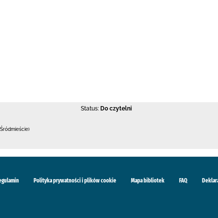
Status:
Do czytelni
Śródmieście)
egulamin
Polityka prywatności i plików cookie
Mapa bibliotek
FAQ
Deklar