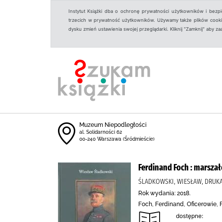
Instytut Książki dba o ochronę prywatności użytkowników i bezp
trzecich w prywatność użytkowników. Używamy także plików cookies
dysku zmień ustawienia swojej przeglądarki. Kliknij "Zamknij" aby z
Muzeum Niepodległości
al. Solidarności 62
00-240 Warszawa (Śródmieście)
Ferdinand Foch : marszałe
ŚLADKOWSKI, WIESŁAW, DRUKA
Rok wydania: 2018.
Foch, Ferdinand, Oficerowie, F
dostępne: