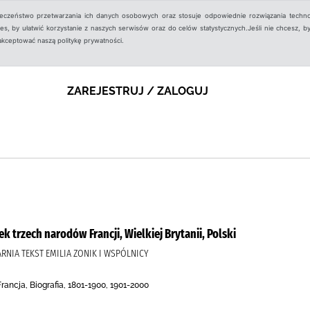
ieczeństwo przetwarzania ich danych osobowych oraz stosuje odpowiednie rozwiązania techno
, by ułatwić korzystanie z naszych serwisów oraz do celów statystycznych.Jeśli nie chcesz, by
aakceptować naszą politykę prywatności.
ZAREJESTRUJ / ZALOGUJ
k trzech narodów Francji, Wielkiej Brytanii, Polski
RNIA TEKST EMILIA ZONIK I WSPÓLNICY
rancja, Biografia, 1801-1900, 1901-2000