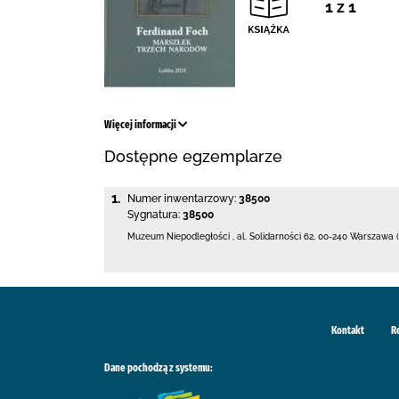
1 z 1
Więcej informacji
Dostępne egzemplarze
1.
Numer inwentarzowy:
38500
Sygnatura:
38500
Muzeum Niepodległości
,
al. Solidarności 62
,
00-240 Warszawa (
Kontakt
R
Dane pochodzą z systemu: