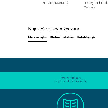
Niepodległości (Warszawa)
Michalec, Beata (1964- )
Polskiego Ruchu Lud
(Warszawa)
Najczęściej wypożyczane
Literatura piękna
Dla dzieci i młodzieży
Niebeletrystyka
Tworzenie bazy
użytkowników biblioteki