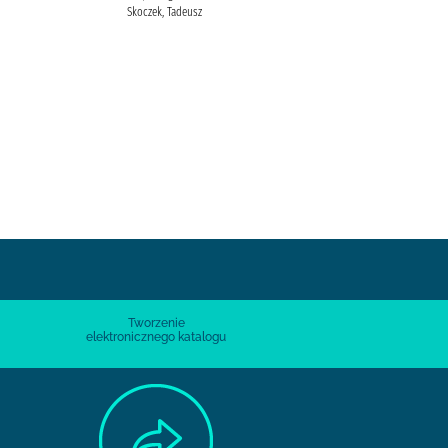
Skoczek, Tadeusz
Skoczek, Tadeusz (1955- ) Polska
Fundacja Kościuszkowska
Tworzenie
elektronicznego katalogu