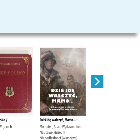
lsko /
Dziś idę walczyć, Mamo... :
Kalejdoskop historyczny :
 Wojciech
Michalec, Beata Wydawnictwo
Krześniak, Leszek Marek (1950- )
Naukowe Muzeum
Wydawnictwo Naukowe Muzeum
Niepodległości (Warszawa)
Niepodległości (Warszawa)