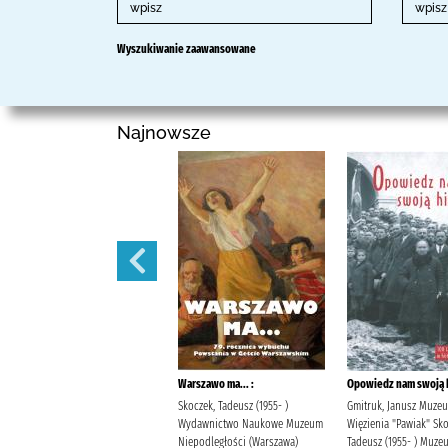
Wyszukiwanie zaawansowane
Najnowsze
Powstanie Styczniowe (1863-
Warszawo ma... :
Opowiedz nam swoją h
1864) /
Skoczek, Tadeusz (1955- )
Gmitruk, Janusz Muze
Sokołowski, August (1846-1921).
Wydawnictwo Naukowe Muzeum
Więzienia "Pawiak" Sko
Wydawnictwo Naukowe Muzeum
Niepodległości (Warszawa)
Tadeusz (1955- ) Muze