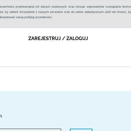
ieczeństwo przetwarzania ich danych osobowych oraz stosuje odpowiednie rozwiązania techno
, by ułatwić korzystanie z naszych serwisów oraz do celów statystycznych.Jeśli nie chcesz, by
aakceptować naszą politykę prywatności.
ZAREJESTRUJ / ZALOGUJ
h