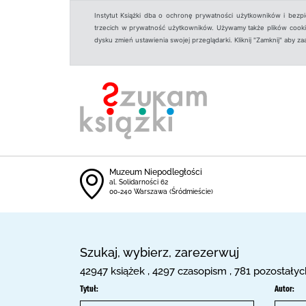
Instytut Książki dba o ochronę prywatności użytkowników i bezp
trzecich w prywatność użytkowników. Używamy także plików cookies
dysku zmień ustawienia swojej przeglądarki. Kliknij "Zamknij" aby z
Muzeum Niepodległości
al. Solidarności 62
00-240 Warszawa (Śródmieście)
Szukaj, wybierz, zarezerwuj
42947 książek , 4297 czasopism , 781 pozostałyc
Tytuł:
Autor: