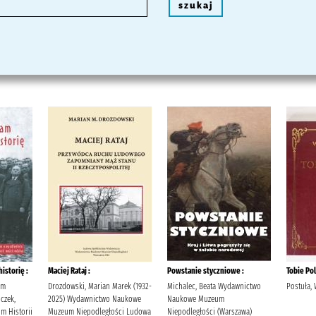
szukaj
istorię :
Maciej Rataj :
Powstanie styczniowe :
Tobie Po
um
Drozdowski, Marian Marek (1932-
Michalec, Beata Wydawnictwo
Postuła,
czek,
2025) Wydawnictwo Naukowe
Naukowe Muzeum
um Historii
Muzeum Niepodległości Ludowa
Niepodległości (Warszawa)