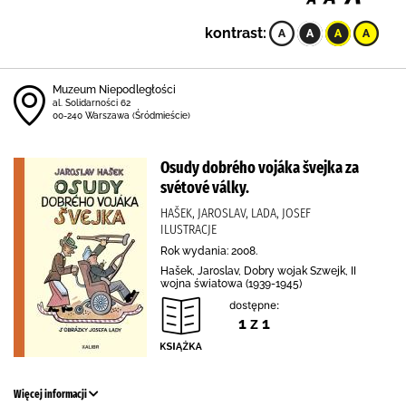
kontrast:
Muzeum Niepodległości
al. Solidarności 62
00-240 Warszawa (Śródmieście)
Osudy dobrého vojáka švejka za
svétové války.
HAŠEK, JAROSLAV, LADA, JOSEF
ILUSTRACJE
Rok wydania: 2008.
Hašek, Jaroslav, Dobry wojak Szwejk, II
wojna światowa (1939-1945)
dostępne:
1 z 1
Więcej informacji