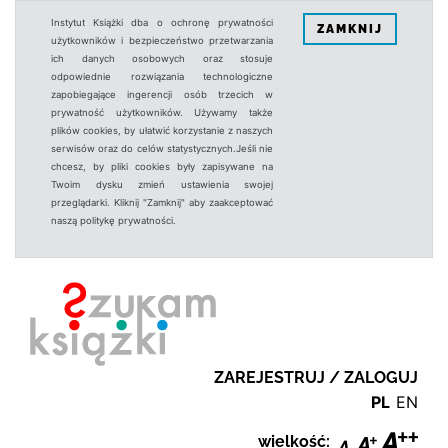
Instytut Książki dba o ochronę prywatności
ZAMKNIJ
użytkowników i bezpieczeństwo przetwarzania
ich danych osobowych oraz stosuje
odpowiednie rozwiązania technologiczne
zapobiegające ingerencji osób trzecich w
prywatność użytkowników. Używamy także
plików cookies, by ułatwić korzystanie z naszych
serwisów oraz do celów statystycznych.Jeśli nie
chcesz, by pliki cookies były zapisywane na
Twoim dysku zmień ustawienia swojej
przeglądarki. Kliknij "Zamknij" aby zaakceptować
naszą politykę prywatności.
ZAREJESTRUJ / ZALOGUJ
PL
EN
wielkość: