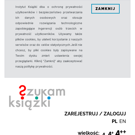
Instytut Książki dba o ochronę prywatności
ZAMKNIJ
użytkowników i bezpieczeństwo przetwarzania
ich danych osobowych oraz stosuje
odpowiednie rozwiązania technologiczne
zapobiegające ingerencji osób trzecich w
prywatność użytkowników. Używamy także
plików cookies, by ułatwić korzystanie z naszych
serwisów oraz do celów statystycznych.Jeśli nie
chcesz, by pliki cookies były zapisywane na
Twoim dysku zmień ustawienia swojej
przeglądarki. Kliknij "Zamknij" aby zaakceptować
naszą politykę prywatności.
ZAREJESTRUJ / ZALOGUJ
PL
EN
wielkość: