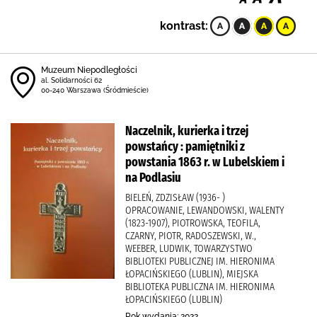
kontrast:
Muzeum Niepodległości
al. Solidarności 62
00-240 Warszawa (Śródmieście)
Naczelnik, kurierka i trzej
powstańcy : pamiętniki z
powstania 1863 r. w Lubelskiem i
na Podlasiu
BIELEŃ, ZDZISŁAW (1936- )
OPRACOWANIE, LEWANDOWSKI, WALENTY
(1823-1907), PIOTROWSKA, TEOFILA,
CZARNY, PIOTR, RADOSZEWSKI, W.,
WEEBER, LUDWIK, TOWARZYSTWO
BIBLIOTEKI PUBLICZNEJ IM. HIERONIMA
ŁOPACIŃSKIEGO (LUBLIN), MIEJSKA
BIBLIOTEKA PUBLICZNA IM. HIERONIMA
ŁOPACIŃSKIEGO (LUBLIN)
Rok wydania: 2022.