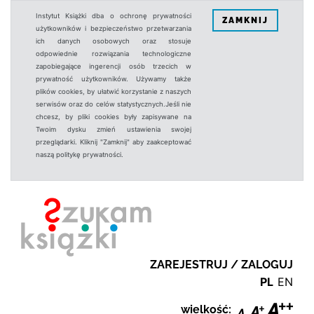
Instytut Książki dba o ochronę prywatności
ZAMKNIJ
użytkowników i bezpieczeństwo przetwarzania
ich danych osobowych oraz stosuje
odpowiednie rozwiązania technologiczne
zapobiegające ingerencji osób trzecich w
prywatność użytkowników. Używamy także
plików cookies, by ułatwić korzystanie z naszych
serwisów oraz do celów statystycznych.Jeśli nie
chcesz, by pliki cookies były zapisywane na
Twoim dysku zmień ustawienia swojej
przeglądarki. Kliknij "Zamknij" aby zaakceptować
naszą politykę prywatności.
ZAREJESTRUJ / ZALOGUJ
PL
EN
wielkość: