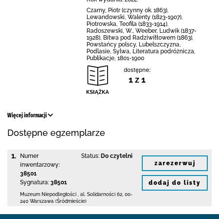
Czarny, Piotr (czynny ok. 1863),
Lewandowski, Walenty (1823-1907),
Piotrowska, Teofila (1833-1914),
Radoszewski, W., Weeber, Ludwik (1837-
1928), Bitwa pod Radziwiłłowem (1863),
Powstańcy polscy, Lubelszczyzna,
Podlasie, Sylwa, Literatura podróżnicza,
Publikacje, 1801-1900
dostępne:
1 z 1
Więcej informacji
Dostępne egzemplarze
1.
Numer
Status:
Do czytelni
zarezerwuj
inwentarzowy:
38501
Sygnatura:
38501
dodaj do listy
Muzeum Niepodległości
,
al. Solidarności 62
,
00-
240 Warszawa (Śródmieście)