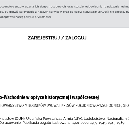
ieczeństwo przetwarzania ich danych osobowych oraz stosuje odpowiednie rozwiązania techno
, by ułatwić korzystanie z naszych serwisów oraz do celów statystycznych.Jeśli nie chcesz, by
aakceptować naszą politykę prywatności.
ZAREJESTRUJ / ZALOGUJ
-Wschodnie w optyce historycznej i współczesnej
A, TOWARZYSTWO MIŁOŚNIKÓW LWOWA I KRESÓW POŁUDNIOWO-WSCHODNICH, STO
nalistów (OUN), Ukraińska Powstańcza Armia (UPA), Ludobójstwo, Nacjonalizm, Z
Opracowanie, Publikacja bogato ilustrowana, 1901-2000, 1939-1945, 1945-1989