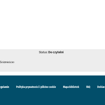
Status:
Do czytelni
Śródmieście)
egulamin
Polityka prywatności i plików cookie
Mapa bibliotek
FAQ
Deklar