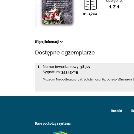
dostępne:
1 z 1
Więcej informacji
Dostępne egzemplarze
1.
Numer inwentarzowy:
38507
Sygnatura:
35343/15
Muzeum Niepodległości
,
al. Solidarności 62
,
00-240 Warszawa (
Kontakt
R
Dane pochodzą z systemu: