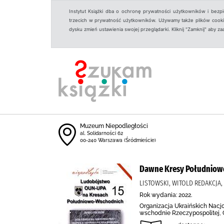
Instytut Książki dba o ochronę prywatności użytkowników i bezp
trzecich w prywatność użytkowników. Używamy także plików cookies
dysku zmień ustawienia swojej przeglądarki. Kliknij "Zamknij" aby z
Muzeum Niepodległości
al. Solidarności 62
00-240 Warszawa (Śródmieście)
Dawne Kresy Południowo
LISTOWSKI, WITOLD REDAKCJ
Rok wydania: 2022.
Organizacja Ukraińskich Nacjo
wschodnie Rzeczypospolitej, 