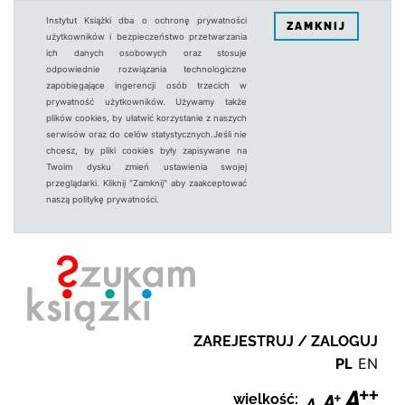
Instytut Książki dba o ochronę prywatności
ZAMKNIJ
użytkowników i bezpieczeństwo przetwarzania
ich danych osobowych oraz stosuje
odpowiednie rozwiązania technologiczne
zapobiegające ingerencji osób trzecich w
prywatność użytkowników. Używamy także
plików cookies, by ułatwić korzystanie z naszych
serwisów oraz do celów statystycznych.Jeśli nie
chcesz, by pliki cookies były zapisywane na
Twoim dysku zmień ustawienia swojej
przeglądarki. Kliknij "Zamknij" aby zaakceptować
naszą politykę prywatności.
ZAREJESTRUJ / ZALOGUJ
PL
EN
wielkość: