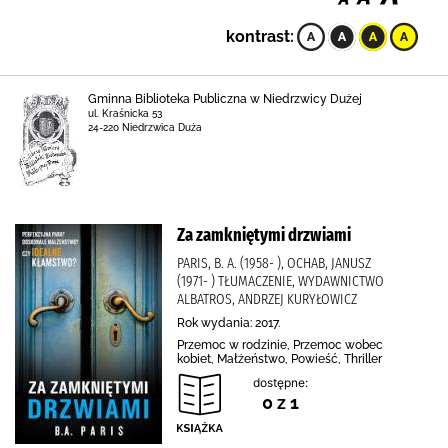
kontrast:
Gminna Biblioteka Publiczna w Niedrzwicy Dużej
ul. Kraśnicka 53
24-220 Niedrzwica Duża
Za zamkniętymi drzwiami
PARIS, B. A. (1958- ), OCHAB, JANUSZ
(1971- ) TŁUMACZENIE, WYDAWNICTWO
ALBATROS, ANDRZEJ KURYŁOWICZ
Rok wydania: 2017.
Przemoc w rodzinie, Przemoc wobec
kobiet, Małżeństwo, Powieść, Thriller
dostępne:
0 z 1