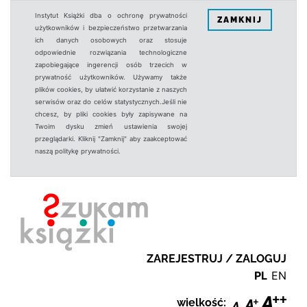
Instytut Książki dba o ochronę prywatności
ZAMKNIJ
użytkowników i bezpieczeństwo przetwarzania
ich danych osobowych oraz stosuje
odpowiednie rozwiązania technologiczne
zapobiegające ingerencji osób trzecich w
prywatność użytkowników. Używamy także
plików cookies, by ułatwić korzystanie z naszych
serwisów oraz do celów statystycznych.Jeśli nie
chcesz, by pliki cookies były zapisywane na
Twoim dysku zmień ustawienia swojej
przeglądarki. Kliknij "Zamknij" aby zaakceptować
naszą politykę prywatności.
ZAREJESTRUJ / ZALOGUJ
PL
EN
wielkość: