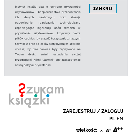
Instytut Książki dba o ochronę prywatności
ZAMKNIJ
użytkowników i bezpieczeństwo przetwarzania
ich danych osobowych oraz stosuje
odpowiednie rozwiązania technologiczne
zapobiegające ingerencji osób trzecich w
prywatność użytkowników. Używamy także
plików cookies, by ułatwić korzystanie z naszych
serwisów oraz do celów statystycznych.Jeśli nie
chcesz, by pliki cookies były zapisywane na
Twoim dysku zmień ustawienia swojej
przeglądarki. Kliknij "Zamknij" aby zaakceptować
naszą politykę prywatności.
ZAREJESTRUJ / ZALOGUJ
PL
EN
wielkość: